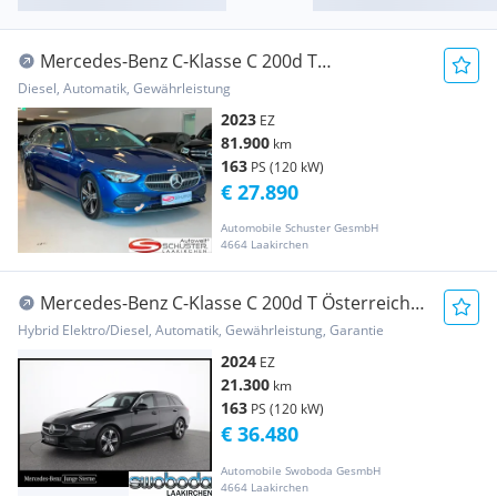
Mercedes-Benz C-Klasse C 200d T
**AHK**LED**KAMERA****WIE NEU
Diesel, Automatik, Gewährleistung
2023
EZ
81.900
km
163
PS (120 kW)
€ 27.890
Automobile Schuster GesmbH
4664 Laakirchen
Mercedes-Benz C-Klasse C 200d T Österreich
Edition Aut.
Hybrid Elektro/Diesel, Automatik, Gewährleistung, Garantie
2024
EZ
21.300
km
163
PS (120 kW)
€ 36.480
Automobile Swoboda GesmbH
4664 Laakirchen