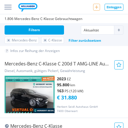
Einloggen
1.806 Mercedes-Benz C-Klasse Gebrauchtwagen
Filtern
Mercedes-Benz
C-Klasse
Filter zurücksetzen
Infos zur Reihung der Anzeigen
Mercedes-Benz C-Klasse C 200d T AMG-LINE Aut.
*HIGH PERF LED / NAVI / ...
Diesel, Automatik, gültiges Pickerl, Gewährleistung
2023
EZ
95.800
km
163
PS (120 kW)
€ 31.880
Herbert Seidl Autohaus GmbH
7400 Oberwart
Mercedes-Benz C-Klasse