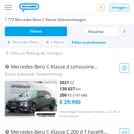
Einloggen
1.773 Mercedes-Benz C-Klasse Gebrauchtwagen
Filtern
Mercedes-Benz
C-Klasse
Filter zurücksetzen
Infos zur Reihung der Anzeigen
Mercedes-Benz C-Klasse d Limousine
Avantgarde
Diesel, Automatik, Gewährleistung
2021
EZ
130.027
km
200
PS (147 kW)
€ 29.990
Unterberger Automobile GmbH u. Co. KG II
6330 Kufstein
Mercedes-Benz C-Klasse C 200 d T Facelift