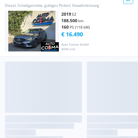
Avantgarde /LED/Navi/Kamera/
Diesel, Schaltgetriebe, gültiges Pickerl, Gewährleistung
2019
EZ
188.500
km
160
PS (118 kW)
€ 16.490
Auto Cosma GmbH
4030 Linz