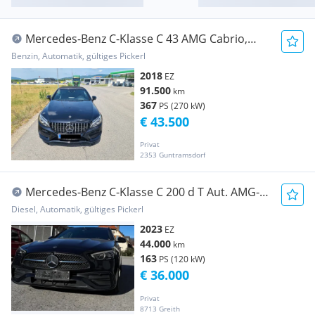
Mercedes-Benz C-Klasse C 43 AMG Cabrio,
Night Edition, KEIN OPF
Benzin, Automatik, gültiges Pickerl
2018
EZ
91.500
km
367
PS (270 kW)
€ 43.500
Privat
2353 Guntramsdorf
Mercedes-Benz C-Klasse C 200 d T Aut. AMG-
Line
Diesel, Automatik, gültiges Pickerl
2023
EZ
44.000
km
163
PS (120 kW)
€ 36.000
Privat
8713 Greith