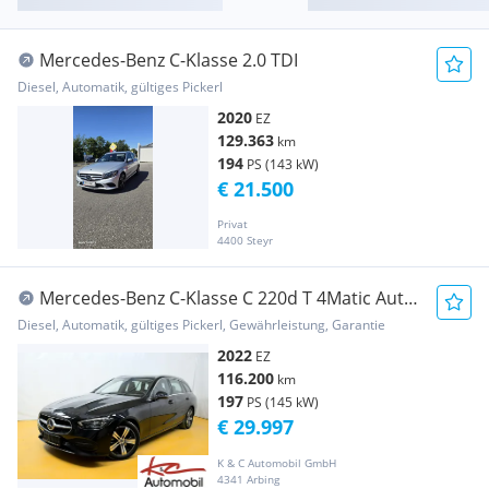
Mercedes-Benz C-Klasse 2.0 TDI
Diesel, Automatik, gültiges Pickerl
2020
EZ
129.363
km
194
PS (143 kW)
€ 21.500
Privat
4400 Steyr
Mercedes-Benz C-Klasse C 220d T 4Matic Aut.
AMG-Line
Diesel, Automatik, gültiges Pickerl, Gewährleistung, Garantie
2022
EZ
116.200
km
197
PS (145 kW)
€ 29.997
K & C Automobil GmbH
4341 Arbing