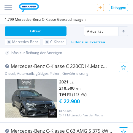
Einloggen
1.799 Mercedes-Benz C-Klasse Gebrauchtwagen
Filtern
Mercedes-Benz
C-Klasse
Filter zurücksetzen
Infos zur Reihung der Anzeigen
Mercedes-Benz C-Klasse C 220CDI 4.Matic
AMG-Paket
Diesel, Automatik, gültiges Pickerl, Gewährleistung
2021
EZ
210.500
km
194
PS (143 kW)
€ 22.900
DFA-Cars
2441 Mitterndorf an der Fischa
Mercedes-Benz C-Klasse C 63 AMG S 375 kW