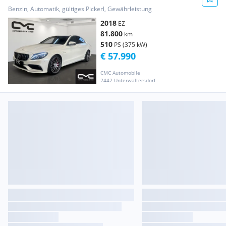
V8/Spur/Abst./Tempomat/TWT/SH...
Benzin, Automatik, gültiges Pickerl, Gewährleistung
2018
EZ
81.800
km
510
PS (375 kW)
€ 57.990
CMC Automobile
2442 Unterwaltersdorf