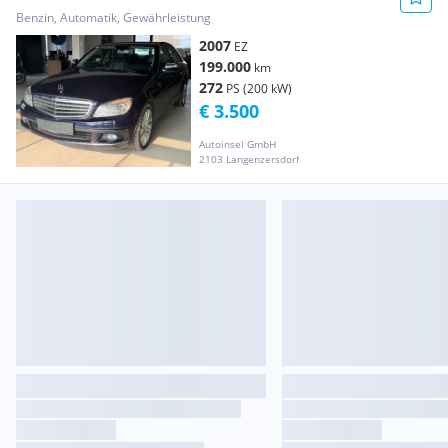
Lim. *KEIN PICKERL*
Benzin, Automatik, Gewährleistung
2007
EZ
199.000
km
272
PS (200 kW)
€ 3.500
Autoinsel GmbH
2103 Langenzersdorf