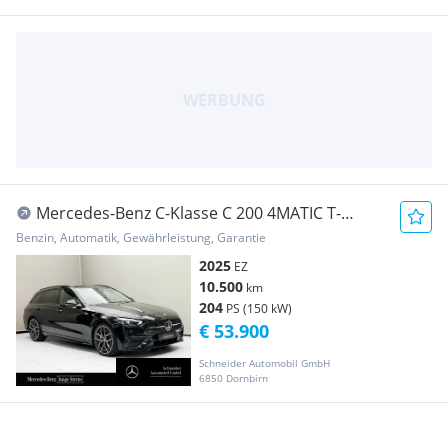
Mercedes-Benz C-Klasse C 200 4MATIC T-
Modell Sport S-Sitz Night SpurW
Benzin, Automatik, Gewährleistung, Garantie
2025
EZ
10.500
km
204
PS (150 kW)
€ 53.900
Schneider Automobil GmbH
6850 Dornbirn