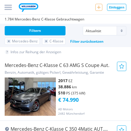
Einloggen
1.784 Mercedes-Benz C-Klasse Gebrauchtwagen
Filtern
Mercedes-Benz
C-Klasse
Filter zurücksetzen
Infos zur Reihung der Anzeigen
Mercedes-Benz C-Klasse C 63 AMG S Coupe Aut.
Benzin, Automatik, gültiges Pickerl, Gewährleistung, Garantie
2017
EZ
38.886
km
510
PS (375 kW)
€ 74.990
AD Motors
2482 Münchendorf
Mercedes-Benz C-Klasse C 350 4Matic AUT.