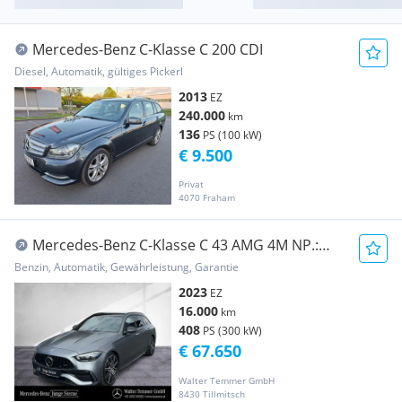
Mercedes-Benz C-Klasse C 200 CDI
Diesel, Automatik, gültiges Pickerl
2013
EZ
240.000
km
136
PS (100 kW)
€ 9.500
Privat
4070 Fraham
Mercedes-Benz C-Klasse C 43 AMG 4M NP.:
104.917 Prem+ Distr HeadUp Pano
Benzin, Automatik, Gewährleistung, Garantie
2023
EZ
16.000
km
408
PS (300 kW)
€ 67.650
Walter Temmer GmbH
8430 Tillmitsch