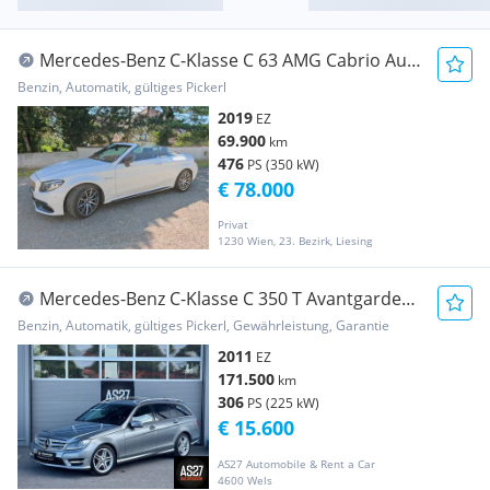
Mercedes-Benz C-Klasse C 63 AMG Cabrio Aut.
weiß Dach schwarz
Benzin, Automatik, gültiges Pickerl
2019
EZ
69.900
km
476
PS (350 kW)
€ 78.000
Privat
1230 Wien, 23. Bezirk, Liesing
Mercedes-Benz C-Klasse C 350 T Avantgarde
Aut. AMG Line BRABUS seltene...
Benzin, Automatik, gültiges Pickerl, Gewährleistung, Garantie
2011
EZ
171.500
km
306
PS (225 kW)
€ 15.600
AS27 Automobile & Rent a Car
4600 Wels