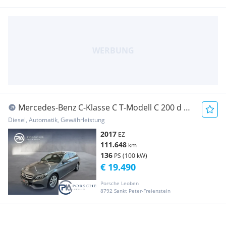
Mercedes-Benz C-Klasse C T-Modell C 200 d G-
Tronic Plus T
Diesel, Automatik, Gewährleistung
2017
EZ
111.648
km
136
PS (100 kW)
€ 19.490
Porsche Leoben
8792 Sankt Peter-Freienstein