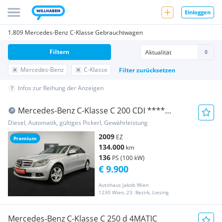
Einloggen
1.809 Mercedes-Benz C-Klasse Gebrauchtwagen
Filtern
Mercedes-Benz
C-Klasse
Filter zurücksetzen
Infos zur Reihung der Anzeigen
Mercedes-Benz C-Klasse C 200 CDI ****
AUTOMATIK **** SOFORT-KREDIT-MÖG...
Diesel, Automatik, gültiges Pickerl, Gewährleistung
2009
EZ
Premium
134.000
km
136
PS (100 kW)
€ 9.900
Autohaus Jakob Wien
1230 Wien, 23. Bezirk, Liesing
Mercedes-Benz C-Klasse C 250 d 4MATIC