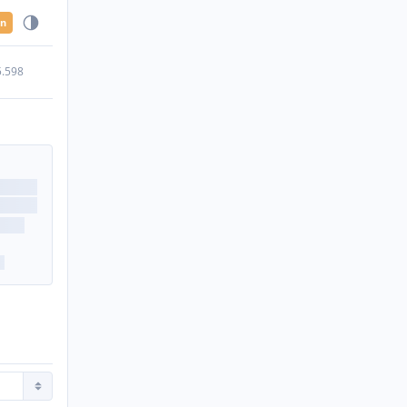
en
5.598