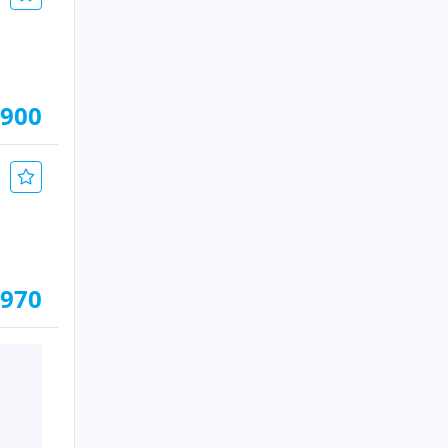
.900
.970