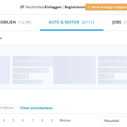
Nachrichten
Einloggen
|
Registrieren
Neue Anzeige aufgeb
OBILIEN
AUTO & MOTOR
JOBS
112.789
207.112
1
se
A-Klasse
Filter zurücksetzen
4
5
6
7
8
9
Weiter