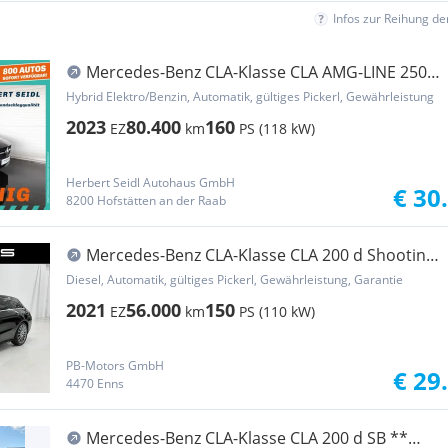
Infos zur Reihung d
Mercedes-Benz CLA-Klasse CLA AMG-LINE 250e
PHEV Aut. *HIGH PERF LED / 18...
Hybrid Elektro/Benzin, Automatik, gültiges Pickerl, Gewährleistung
2023
80.400
160
EZ
km
PS (118 kW)
Herbert Seidl Autohaus GmbH
€ 30
8200 Hofstätten an der Raab
Mercedes-Benz CLA-Klasse CLA 200 d Shooting
Brake Aut. AMG-Line 19" LED ...
Diesel, Automatik, gültiges Pickerl, Gewährleistung, Garantie
2021
56.000
150
EZ
km
PS (110 kW)
PB-Motors GmbH
€ 29
4470 Enns
Mercedes-Benz CLA-Klasse CLA 200 d SB **