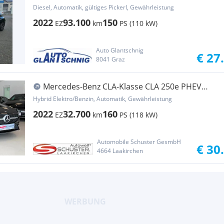
AMG Line * Night Paket * 1. Bes...
Diesel, Automatik, gültiges Pickerl, Gewährleistung
2022
93.100
150
EZ
km
PS (110 kW)
Auto Glantschnig
€ 27
8041 Graz
Mercedes-Benz CLA-Klasse CLA 250e PHEV
Shooting Brake Aut.
Hybrid Elektro/Benzin, Automatik, Gewährleistung
2022
32.700
160
EZ
km
PS (118 kW)
Automobile Schuster GesmbH
€ 30
4664 Laakirchen