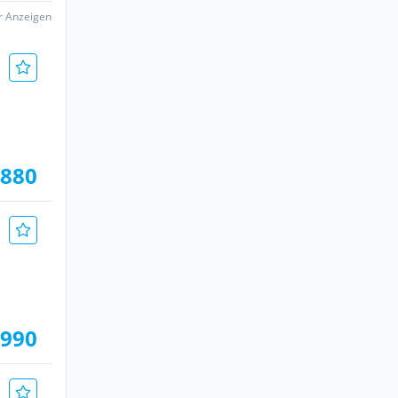
er Anzeigen
.880
.990