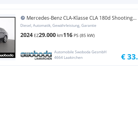
Mercedes-Benz CLA-Klasse CLA 180d Shooting
Brake Österreich-Edition Aut.
Diesel, Automatik, Gewährleistung, Garantie
2024
29.000
116
EZ
km
PS (85 kW)
Automobile Swoboda GesmbH
€ 33
4664 Laakirchen