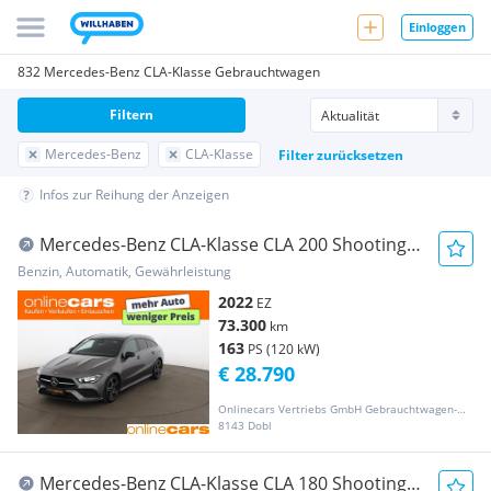
Einloggen
832 Mercedes-Benz CLA-Klasse Gebrauchtwagen
Filtern
Mercedes-Benz
CLA-Klasse
Filter zurücksetzen
Infos zur Reihung der Anzeigen
Mercedes-Benz CLA-Klasse CLA 200 Shooting
Brake AMG-Line Aut LED SKY LEDE
Benzin, Automatik, Gewährleistung
2022
EZ
73.300
km
163
PS (120 kW)
€ 28.790
Onlinecars Vertriebs GmbH Gebrauchtwagen-Outlet  Werkstätte  Spenglerei  Lackiererei
8143 Dobl
Mercedes-Benz CLA-Klasse CLA 180 Shooting