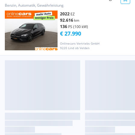
Brake AMG Line Aut LED SKY RADA
Benzin, Automatik, Gewährleistung
2022
EZ
92.616
km
136
PS (100 kW)
€ 27.990
Onlinecars Vertriebs GmbH
9220 Lind ob Velden