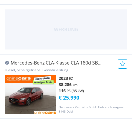
Mercedes-Benz CLA-Klasse CLA 180d SB
Progressive SKY LEDER NAVI SITZHZG
Diesel, Schaltgetriebe, Gewährleistung
2023
EZ
38.286
km
116
PS (85 kW)
€ 25.990
Onlinecars Vertriebs GmbH Gebrauchtwagen-Outlet  Werkstätte  Spenglerei  Lackiererei
8143 Dobl