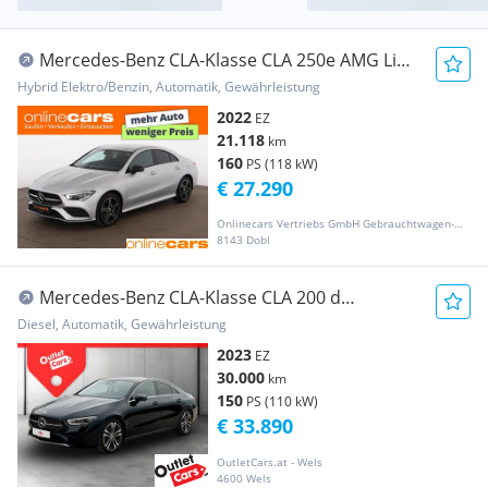
Mercedes-Benz CLA-Klasse CLA 250e AMG Line
Aut LED LEDER NAVI R-CAM SITZH
Hybrid Elektro/Benzin, Automatik, Gewährleistung
2022
EZ
21.118
km
160
PS (118 kW)
€ 27.290
Onlinecars Vertriebs GmbH Gebrauchtwagen-Outlet  Werkstätte  Spenglerei  Lackiererei
8143 Dobl
Mercedes-Benz CLA-Klasse CLA 200 d
AHK+LED+NAVI+RFK+DynLicht+PDC+SHZ
Diesel, Automatik, Gewährleistung
2023
EZ
30.000
km
150
PS (110 kW)
€ 33.890
OutletCars.at - Wels
4600 Wels