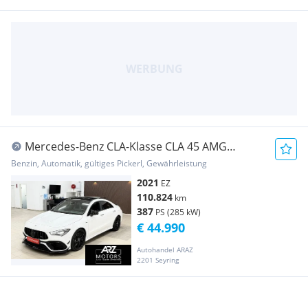
Mercedes-Benz CLA-Klasse CLA 45 AMG
4MATIC Aut.
Benzin, Automatik, gültiges Pickerl, Gewährleistung
2021
EZ
110.824
km
387
PS (285 kW)
€ 44.990
Autohandel ARAZ
2201 Seyring