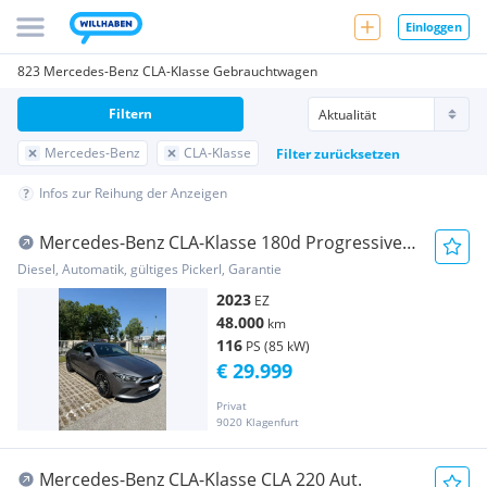
Einloggen
823 Mercedes-Benz CLA-Klasse Gebrauchtwagen
Filtern
Mercedes-Benz
CLA-Klasse
Filter zurücksetzen
Infos zur Reihung der Anzeigen
Mercedes-Benz CLA-Klasse 180d Progressive
Aut. LED NAVI LEDER GARANTIE
Diesel, Automatik, gültiges Pickerl, Garantie
2023
EZ
48.000
km
116
PS (85 kW)
€ 29.999
Privat
9020 Klagenfurt
Mercedes-Benz CLA-Klasse CLA 220 Aut.