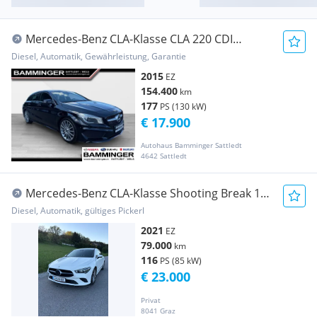
Mercedes-Benz CLA-Klasse CLA 220 CDI
Shooting Brake Aut. ''AMG Line''
Diesel, Automatik, Gewährleistung, Garantie
2015
EZ
154.400
km
177
PS (130 kW)
€ 17.900
Autohaus Bamminger Sattledt
4642 Sattledt
Mercedes-Benz CLA-Klasse Shooting Break 180
d
Diesel, Automatik, gültiges Pickerl
2021
EZ
79.000
km
116
PS (85 kW)
€ 23.000
Privat
8041 Graz