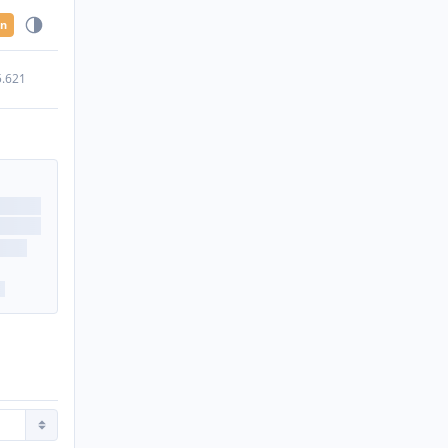
en
5.621