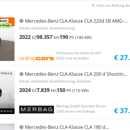
Infos zur Reihung d
Mercedes-Benz CLA-Klasse CLA 220d SB AMG-
Line Aut LED SKY RADAR LEDER
Diesel, Automatik, Gewährleistung
2022
98.357
190
EZ
km
PS (140 kW)
Onlinecars Vertriebs GmbH
€ 27
9220 Lind ob Velden
Mercedes-Benz CLA-Klasse CLA 200 d Shooting
Brake Aut.
Diesel, Automatik, Gewährleistung, Garantie
2024
7.839
150
EZ
km
PS (110 kW)
Merbag GmbH Standort Brunn
€ 37
2345 Brunn am Gebirge
Mercedes-Benz CLA-Klasse CLA 180 d