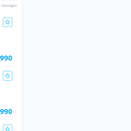
er Anzeigen
.990
.990