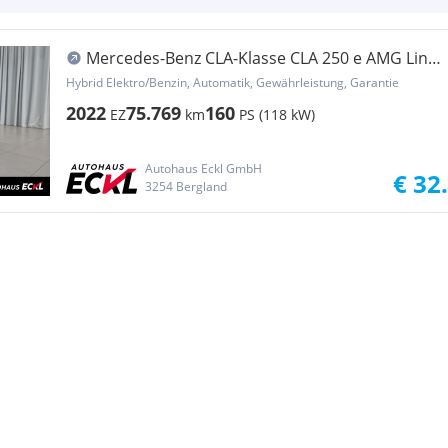
Mercedes-Benz CLA-Klasse CLA 250 e AMG Line
HUD SportS.
Hybrid Elektro/Benzin, Automatik, Gewährleistung, Garantie
2022
75.769
160
EZ
km
PS (118 kW)
Autohaus Eckl GmbH
€ 32
3254 Bergland