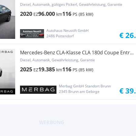
Progessive (EURO 6d-TEMP) (118.303) ...
Diesel, Automatik, gültiges Pickerl, Gewährleistung, Garantie
2020
96.000
116
EZ
km
PS (85 kW)
Autohaus Neustift GmbH
€ 26
2486 Pottendorf
Mercedes-Benz CLA-Klasse CLA 180d Coupe Entry
Aut.
Diesel, Automatik, Gewährleistung, Garantie
2025
19.385
116
EZ
km
PS (85 kW)
Merbag GmbH Standort Brunn
€ 39
2345 Brunn am Gebirge