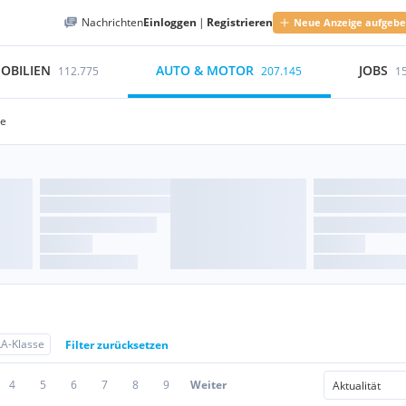
Nachrichten
Einloggen
|
Registrieren
Neue Anzeige aufgeb
OBILIEN
AUTO & MOTOR
JOBS
112.775
207.145
1
se
A-Klasse
Filter zurücksetzen
4
5
6
7
8
9
Weiter