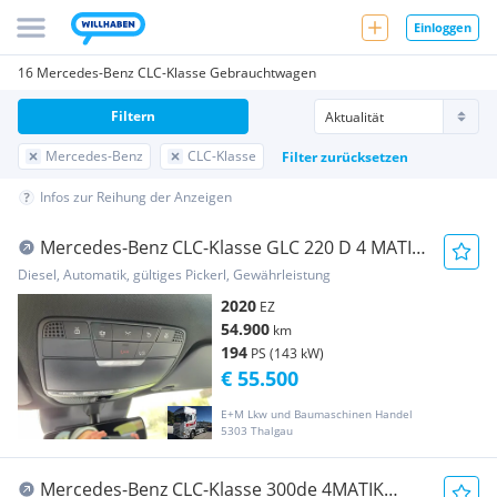
Einloggen
16 Mercedes-Benz CLC-Klasse Gebrauchtwagen
Filtern
Mercedes-Benz
CLC-Klasse
Filter zurücksetzen
Infos zur Reihung der Anzeigen
Mercedes-Benz CLC-Klasse GLC 220 D 4 MATIC
CUOPE
Diesel, Automatik, gültiges Pickerl, Gewährleistung
2020
EZ
54.900
km
194
PS (143 kW)
€ 55.500
E+M Lkw und Baumaschinen Handel
5303 Thalgau
Mercedes-Benz CLC-Klasse 300de 4MATIK