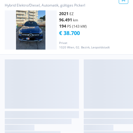
AMG-Line Auto LED SKY HEAD-UP NAV
Hybrid Elektro/Diesel, Automatik, gültiges Pickerl
2021
EZ
96.491
km
194
PS (143 kW)
€ 38.700
Privat
1020 Wien, 02. Bezirk, Leopoldstadt