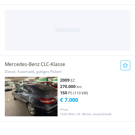
Mercedes-Benz CLC-Klasse
Diesel, Automatik, gültiges Pickerl
2009
EZ
270.000
km
150
PS (110 kW)
€ 7.000
Privat
1020 Wien, 02. Bezirk, Leopoldstadt