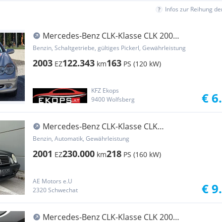
Infos zur Reihung d
Mercedes-Benz CLK-Klasse CLK 200
Kompressor Avantgarde
Benzin, Schaltgetriebe, gültiges Pickerl, Gewährleistung
2003
122.343
163
EZ
km
PS (120 kW)
KFZ Ekops
€ 6
9400 Wolfsberg
Mercedes-Benz CLK-Klasse CLK
*TEMPOMAT*KLIMA*LEDER*ANDROID*KREDIT
Benzin, Automatik, Gewährleistung
MÖGLICH*
2001
230.000
218
EZ
km
PS (160 kW)
AE Motors e.U
€ 9
2320 Schwechat
Mercedes-Benz CLK-Klasse CLK 200