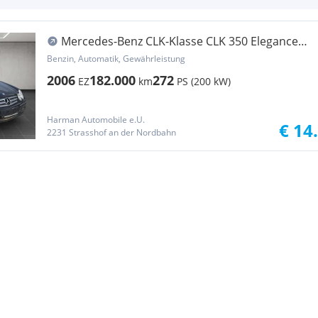
Mercedes-Benz CLK-Klasse CLK 350 Elegance
Aut.
Benzin, Automatik, Gewährleistung
2006
182.000
272
EZ
km
PS (200 kW)
Harman Automobile e.U.
€ 14
2231 Strasshof an der Nordbahn