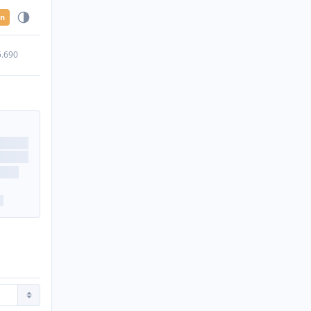
en
5.690