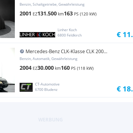
Kompressor Cabriolet AVANTGARDE
Benzin, Schaltgetriebe, Gewährleistung
2001
131.500
163
EZ
km
PS (120 kW)
Linher Koch
€ 11
6800 Feldkirch
Mercedes-Benz CLK-Klasse CLK 200
Kompressor Cabrio Elegance
Benzin, Automatik, Gewährleistung
2004
30.000
160
EZ
km
PS (118 kW)
CT-Automotive
€ 18
6700 Bludenz