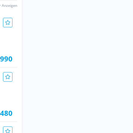
er Anzeigen
.990
.480