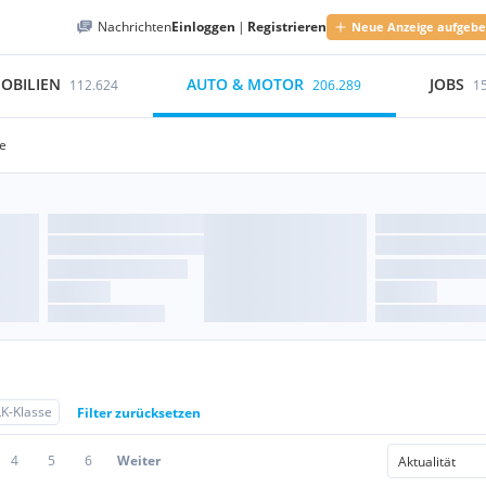
Nachrichten
Einloggen
|
Registrieren
Neue Anzeige aufgeb
OBILIEN
AUTO & MOTOR
JOBS
112.624
206.289
1
e
K-Klasse
Filter zurücksetzen
4
5
6
Weiter