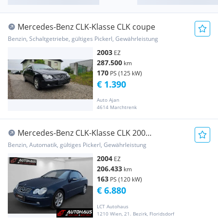
Mercedes-Benz CLK-Klasse CLK coupe
Benzin, Schaltgetriebe, gültiges Pickerl, Gewährleistung
2003
EZ
287.500
km
170
PS (125 kW)
€ 1.390
Auto Ajan
4614 Marchtrenk
Mercedes-Benz CLK-Klasse CLK 200
Kompressor | CABRIO | GEPFLEGTER ZUSTA...
Benzin, Automatik, gültiges Pickerl, Gewährleistung
2004
EZ
206.433
km
163
PS (120 kW)
€ 6.880
LCT Autohaus
1210 Wien, 21. Bezirk, Floridsdorf