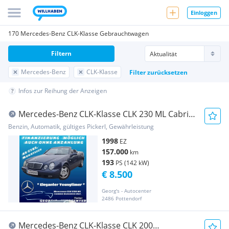
Einloggen
170 Mercedes-Benz CLK-Klasse Gebrauchtwagen
Filtern
Mercedes-Benz
CLK-Klasse
Filter zurücksetzen
Infos zur Reihung der Anzeigen
Mercedes-Benz CLK-Klasse CLK 230 ML Cabrio
Elegance Aut. * Pickerl bis 0...
Benzin, Automatik, gültiges Pickerl, Gewährleistung
1998
EZ
157.000
km
193
PS (142 kW)
€ 8.500
Georg's - Autocenter
2486 Pottendorf
Mercedes-Benz CLK-Klasse CLK 200