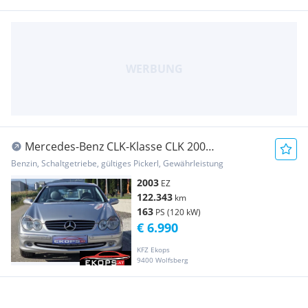
Mercedes-Benz CLK-Klasse CLK 200
Kompressor Avantgarde
Benzin, Schaltgetriebe, gültiges Pickerl, Gewährleistung
2003
EZ
122.343
km
163
PS (120 kW)
€ 6.990
KFZ Ekops
9400 Wolfsberg