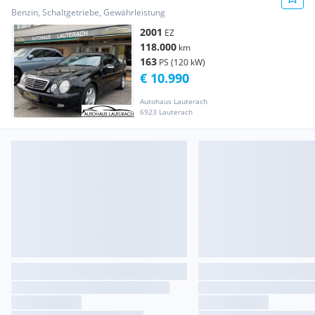
Kompressor Cabrio Avantgarde
Benzin, Schaltgetriebe, Gewährleistung
2001
EZ
118.000
km
163
PS (120 kW)
€ 10.990
Autohaus Lauterach
6923 Lauterach