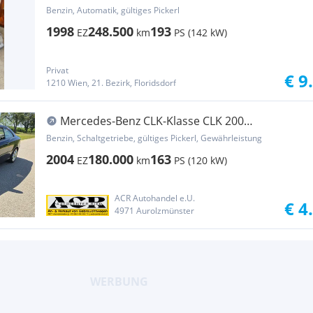
Elegance Aut.
Benzin, Automatik, gültiges Pickerl
1998
248.500
193
EZ
km
PS (142 kW)
Privat
€ 9
1210 Wien, 21. Bezirk, Floridsdorf
Mercedes-Benz CLK-Klasse CLK 200
Kompressor Elegance
Benzin, Schaltgetriebe, gültiges Pickerl, Gewährleistung
2004
180.000
163
EZ
km
PS (120 kW)
ACR Autohandel e.U.
€ 4
4971 Aurolzmünster