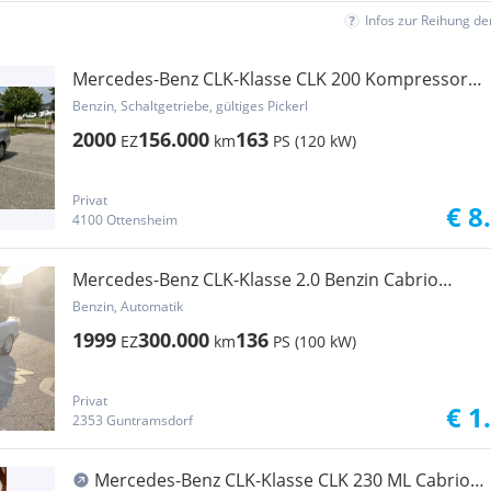
Infos zur Reihung d
Mercedes-Benz CLK-Klasse CLK 200 Kompressor
Cabrio Avantgarde
Benzin, Schaltgetriebe, gültiges Pickerl
2000
156.000
163
EZ
km
PS (120 kW)
Privat
€ 8
4100 Ottensheim
Mercedes-Benz CLK-Klasse 2.0 Benzin Cabrio
Export Bastler
Benzin, Automatik
1999
300.000
136
EZ
km
PS (100 kW)
Privat
€ 1
2353 Guntramsdorf
Mercedes-Benz CLK-Klasse CLK 230 ML Cabrio