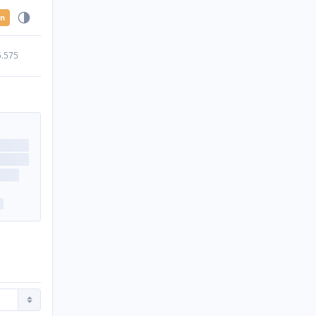
en
5.575