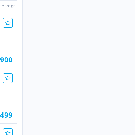
er Anzeigen
.900
.499