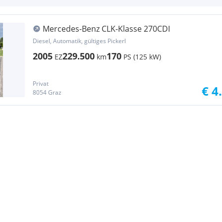
Mercedes-Benz CLK-Klasse 270CDI
Diesel, Automatik, gültiges Pickerl
2005
229.500
170
EZ
km
PS (125 kW)
Privat
€ 4
8054 Graz