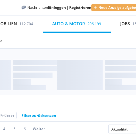
Nachrichten
Einloggen
|
Registrieren
Neue Anzeige aufgeb
OBILIEN
AUTO & MOTOR
JOBS
112.704
206.199
1
e
K-Klasse
Filter zurücksetzen
4
5
6
Weiter