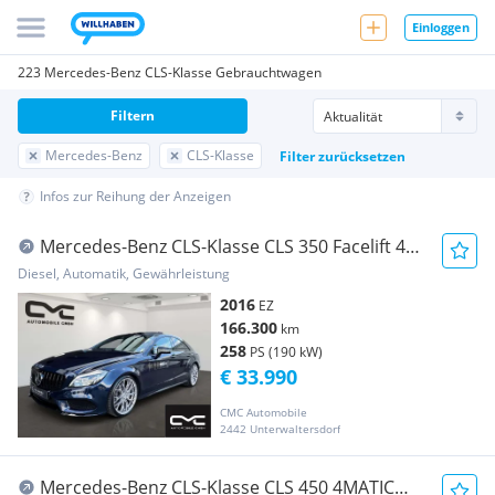
Einloggen
223 Mercedes-Benz CLS-Klasse Gebrauchtwagen
Filtern
Mercedes-Benz
CLS-Klasse
Filter zurücksetzen
Infos zur Reihung der Anzeigen
Mercedes-Benz CLS-Klasse CLS 350 Facelift 4
Matic AMG-Line/Harman/360°/K...
Diesel, Automatik, Gewährleistung
2016
EZ
166.300
km
258
PS (190 kW)
€ 33.990
CMC Automobile
2442 Unterwaltersdorf
Mercedes-Benz CLS-Klasse CLS 450 4MATIC