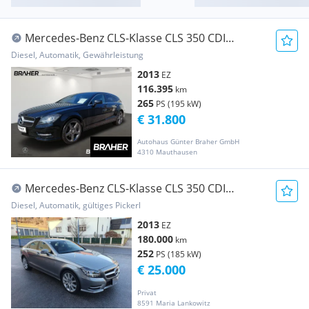
Mercedes-Benz CLS-Klasse CLS 350 CDI
4MATIC BlueEFFICIENCY Shooting Brake
Diesel, Automatik, Gewährleistung
2013
EZ
116.395
km
265
PS (195 kW)
€ 31.800
Autohaus Günter Braher GmbH
4310 Mauthausen
Mercedes-Benz CLS-Klasse CLS 350 CDI
BlueTEC 4MATIC Aut.
Diesel, Automatik, gültiges Pickerl
2013
EZ
180.000
km
252
PS (185 kW)
€ 25.000
Privat
8591 Maria Lankowitz