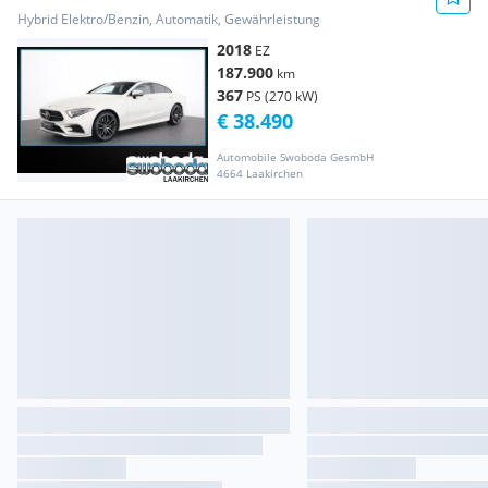
Aut.
Hybrid Elektro/Benzin, Automatik, Gewährleistung
2018
EZ
187.900
km
367
PS (270 kW)
€ 38.490
Automobile Swoboda GesmbH
4664 Laakirchen