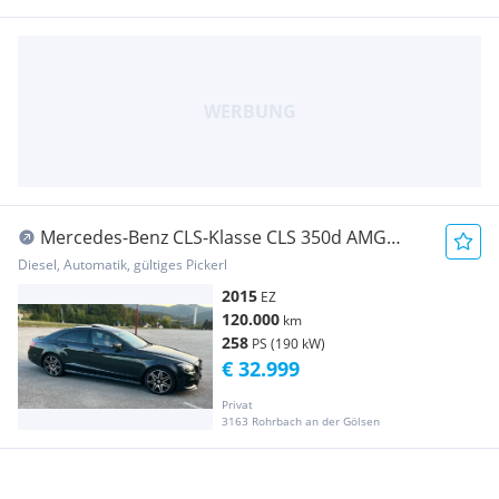
Mercedes-Benz CLS-Klasse CLS 350d AMG
Paket frisches Pickerl
Diesel, Automatik, gültiges Pickerl
2015
EZ
120.000
km
258
PS (190 kW)
€ 32.999
Privat
3163 Rohrbach an der Gölsen