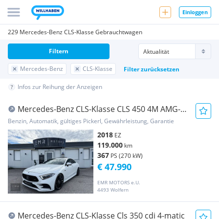
Einloggen
229 Mercedes-Benz CLS-Klasse Gebrauchtwagen
Filtern
Mercedes-Benz
CLS-Klasse
Filter zurücksetzen
Infos zur Reihung der Anzeigen
Mercedes-Benz CLS-Klasse CLS 450 4M AMG-
LINE, EDITION ONE, 53 LOOK, BURM...
Benzin, Automatik, gültiges Pickerl, Gewährleistung, Garantie
2018
EZ
119.000
km
367
PS (270 kW)
€ 47.990
EMR MOTORS e.U.
4493 Wolfern
Mercedes-Benz CLS-Klasse Cls 350 cdi 4-matic