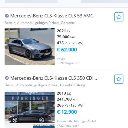
Mercedes-Benz CLS-Klasse CLS 53 AMG
Benzin, Automatik, gültiges Pickerl, Garantie
2021
EZ
75.000
km
435
PS (320 kW)
€ 62.000
Privat
9020 Klagenfurt
Mercedes-Benz CLS-Klasse CLS 350 CDI
BlueEFFICIENCY 4Matic DPF *Memory-P...
Diesel, Automatik, gültiges Pickerl, Gewährleistung
2013
EZ
241.700
km
265
PS (195 kW)
€ 12.900
Automobile Pühringer GmbH
4722 Peuerbach