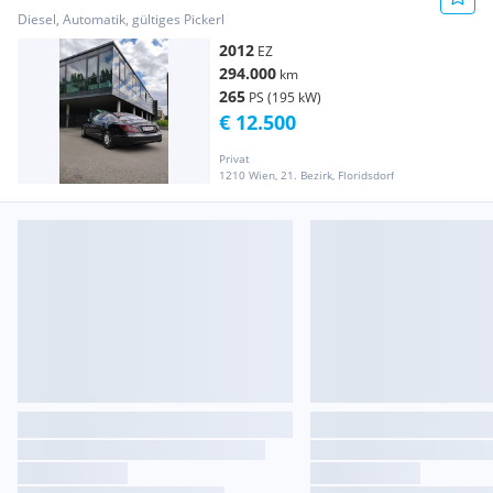
Diesel, Automatik, gültiges Pickerl
2012
EZ
294.000
km
265
PS (195 kW)
€ 12.500
Privat
1210 Wien, 21. Bezirk, Floridsdorf