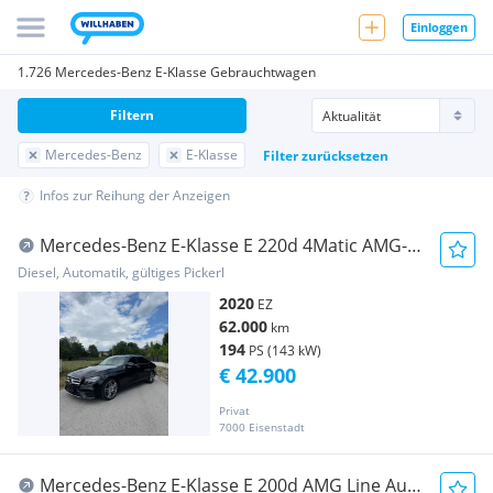
Einloggen
1.726 Mercedes-Benz E-Klasse Gebrauchtwagen
Filtern
Mercedes-Benz
E-Klasse
Filter zurücksetzen
Infos zur Reihung der Anzeigen
Mercedes-Benz E-Klasse E 220d 4Matic AMG-
Line
Diesel, Automatik, gültiges Pickerl
2020
EZ
62.000
km
194
PS (143 kW)
€ 42.900
Privat
7000 Eisenstadt
Mercedes-Benz E-Klasse E 200d AMG Line Aut