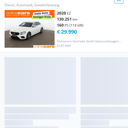
LED 360-CAM DIGITAL-TACHO
Diesel, Automatik, Gewährleistung
2020
EZ
130.251
km
160
PS (118 kW)
€ 29.990
Onlinecars Vertriebs GmbH Gebrauchtwagen-Outlet  Werkstätte  Spenglerei  Lackiererei
8143 Dobl