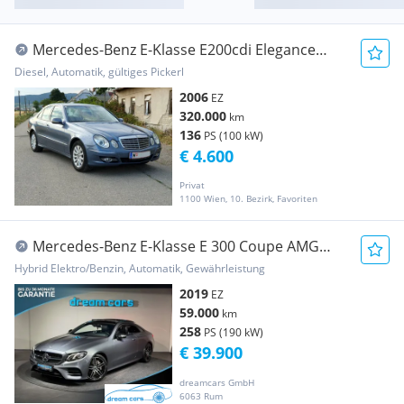
Mercedes-Benz E-Klasse E200cdi Elegance
Facelift
Diesel, Automatik, gültiges Pickerl
2006
EZ
320.000
km
136
PS (100 kW)
€ 4.600
Privat
1100 Wien, 10. Bezirk, Favoriten
Mercedes-Benz E-Klasse E 300 Coupe AMG
Line / Night Paket / Panoramadach
Hybrid Elektro/Benzin, Automatik, Gewährleistung
2019
EZ
59.000
km
258
PS (190 kW)
€ 39.900
dreamcars GmbH
6063 Rum