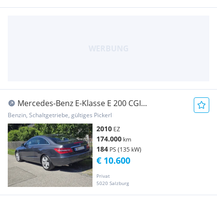
Mercedes-Benz E-Klasse E 200 CGI
BlueEfficiency
Benzin, Schaltgetriebe, gültiges Pickerl
2010
EZ
174.000
km
184
PS (135 kW)
€ 10.600
Privat
5020 Salzburg