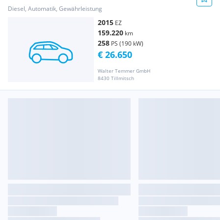
Line Stdhzg Distr+ PANO
Diesel, Automatik, Gewährleistung
2015
EZ
159.220
km
258
PS (190 kW)
€ 26.650
Walter Temmer GmbH
8430 Tillmitsch