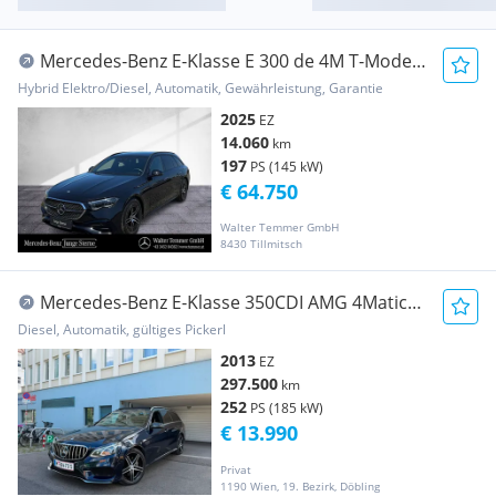
Mercedes-Benz E-Klasse E 300 de 4M T-Modell
NP: 86.689 AMG FAHRASISST+
Hybrid Elektro/Diesel, Automatik, Gewährleistung, Garantie
2025
EZ
14.060
km
197
PS (145 kW)
€ 64.750
Walter Temmer GmbH
8430 Tillmitsch
Mercedes-Benz E-Klasse 350CDI AMG 4Matic
*Bang&Olufsen* Vollausstattung*
Diesel, Automatik, gültiges Pickerl
2013
EZ
297.500
km
252
PS (185 kW)
€ 13.990
Privat
1190 Wien, 19. Bezirk, Döbling