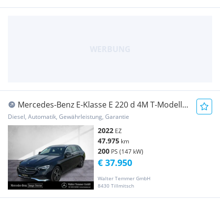
Mercedes-Benz E-Klasse E 220 d 4M T-Modell
AVANTGARDE WIDESCREEN LED
Diesel, Automatik, Gewährleistung, Garantie
2022
EZ
47.975
km
200
PS (147 kW)
€ 37.950
Walter Temmer GmbH
8430 Tillmitsch