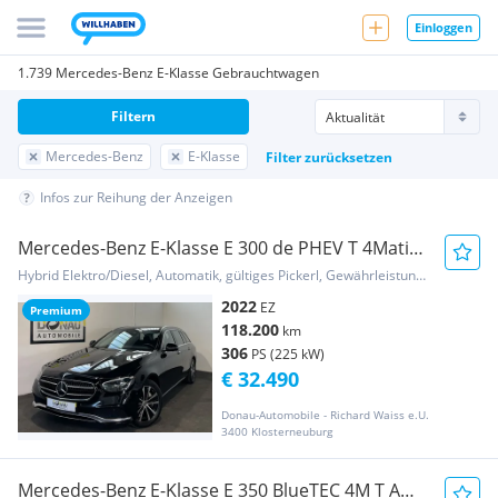
Einloggen
1.739 Mercedes-Benz E-Klasse Gebrauchtwagen
Filtern
Mercedes-Benz
E-Klasse
Filter zurücksetzen
Infos zur Reihung der Anzeigen
Mercedes-Benz E-Klasse E 300 de PHEV T 4Matic
Aut. Avantgarde * ACC *...
Hybrid Elektro/Diesel, Automatik, gültiges Pickerl, Gewährleistung, Garantie
2022
EZ
Premium
118.200
km
306
PS (225 kW)
€ 32.490
Donau-Automobile - Richard Waiss e.U.
3400 Klosterneuburg
Mercedes-Benz E-Klasse E 350 BlueTEC 4M T AMG