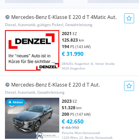
Mercedes-Benz E-Klasse E 220 d T 4Matic Aut.
Diesel, Automatik, gültiges Pickerl, Gewährleistung
2021
EZ
125.823
km
194
PS (143 kW)
€ 31.990
DENZEL Klagenfurt St. Veiter Straße
9020 Klagenfurt
Mercedes-Benz E-Klasse E 220 d T Aut.
Diesel, Automatik, Gewährleistung
2023
EZ
Aktion
51.328
km
200
PS (147 kW)
€ 42.650
€ 44.950
Porsche Wien-Donaustadt
1220 Wien, 22. Bezirk, Donaustadt