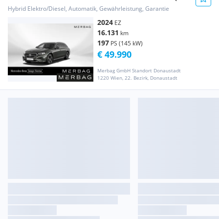
Tech 4Matic Osterreich Editio...
Hybrid Elektro/Diesel, Automatik, Gewährleistung, Garantie
2024
EZ
16.131
km
197
PS (145 kW)
€ 49.990
Merbag GmbH Standort Donaustadt
1220 Wien, 22. Bezirk, Donaustadt