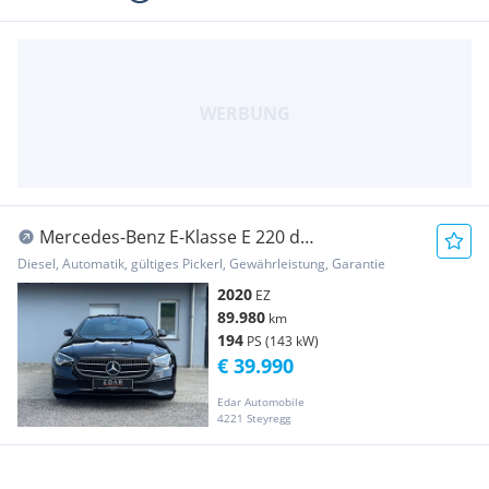
Mercedes-Benz E-Klasse E 220 d
Aut.*Schiebedach*Teilleder*Rückfahrkamera*
Diesel, Automatik, gültiges Pickerl, Gewährleistung, Garantie
2020
EZ
89.980
km
194
PS (143 kW)
€ 39.990
Edar Automobile
4221 Steyregg