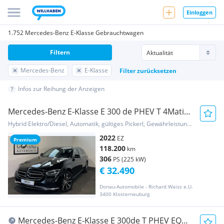
Einloggen
1.752 Mercedes-Benz E-Klasse Gebrauchtwagen
Filtern
Mercedes-Benz
E-Klasse
Filter zurücksetzen
Infos zur Reihung der Anzeigen
Mercedes-Benz E-Klasse E 300 de PHEV T 4Matic
Aut. Avantgarde * ACC *...
Hybrid Elektro/Diesel, Automatik, gültiges Pickerl, Gewährleistung, Garantie
2022
EZ
Premium
118.200
km
306
PS (225 kW)
€ 32.490
Donau-Automobile - Richard Waiss e.U.
3400 Klosterneuburg
Mercedes-Benz E-Klasse E 300de T PHEV EQ