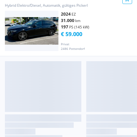
Hybrid Elektro/Diesel, Automatik, gültiges Pickerl
2024
EZ
31.000
km
197
PS (145 kW)
€ 59.000
Privat
2486 Pottendorf