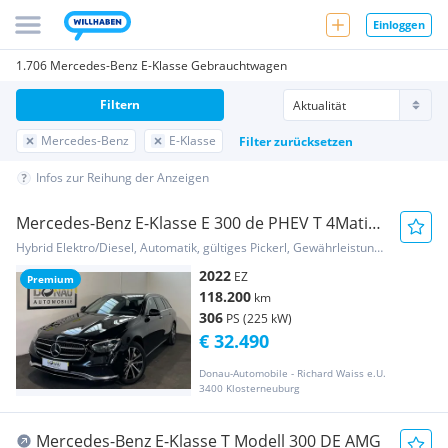
Einloggen
1.706 Mercedes-Benz E-Klasse Gebrauchtwagen
Filtern
Mercedes-Benz
E-Klasse
Filter zurücksetzen
Infos zur Reihung der Anzeigen
Mercedes-Benz E-Klasse E 300 de PHEV T 4Matic
Aut. Avantgarde * ACC *...
Hybrid Elektro/Diesel, Automatik, gültiges Pickerl, Gewährleistung, Garantie
2022
EZ
Premium
118.200
km
306
PS (225 kW)
€ 32.490
Donau-Automobile - Richard Waiss e.U.
3400 Klosterneuburg
Mercedes-Benz E-Klasse T Modell 300 DE AMG