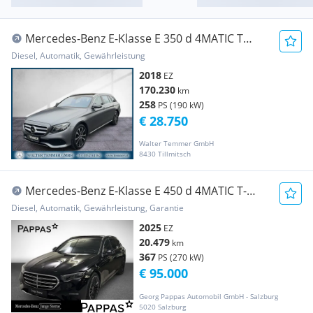
Mercedes-Benz E-Klasse E 350 d 4MATIC T
Magno AIR AHV HeadUp PANO
Diesel, Automatik, Gewährleistung
2018
EZ
170.230
km
258
PS (190 kW)
€ 28.750
Walter Temmer GmbH
8430 Tillmitsch
Mercedes-Benz E-Klasse E 450 d 4MATIC T-
Modell Totw LED Distr PTS Pano
Diesel, Automatik, Gewährleistung, Garantie
2025
EZ
20.479
km
367
PS (270 kW)
€ 95.000
Georg Pappas Automobil GmbH - Salzburg
5020 Salzburg