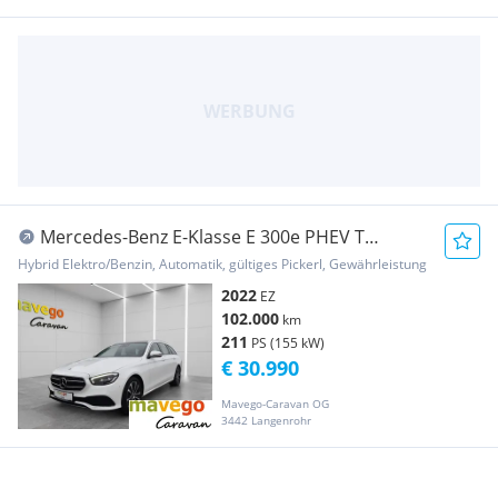
Mercedes-Benz E-Klasse E 300e PHEV T
Avantgarde Aut. **ERSTBESITZ*GARA...
Hybrid Elektro/Benzin, Automatik, gültiges Pickerl, Gewährleistung
2022
EZ
102.000
km
211
PS (155 kW)
€ 30.990
Mavego-Caravan OG
3442 Langenrohr