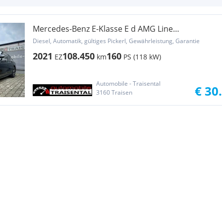
Mercedes-Benz E-Klasse E d AMG Line
/LED.Scheinwerfer/ACC/Kamera/Keyless
Diesel, Automatik, gültiges Pickerl, Gewährleistung, Garantie
2021
108.450
160
EZ
km
PS (118 kW)
Automobile - Traisental
€ 30
3160 Traisen