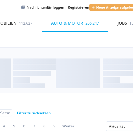
Nachrichten
Einloggen
|
Registrieren
Neue Anzeige aufgeb
OBILIEN
AUTO & MOTOR
JOBS
112.627
206.247
1
Klasse
Filter zurücksetzen
4
5
6
7
8
9
Weiter