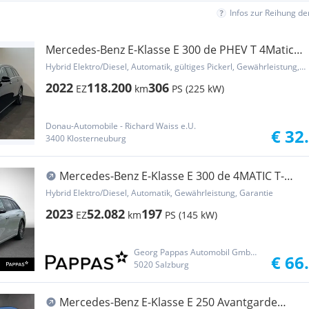
Infos zur Reihung d
Mercedes-Benz E-Klasse E 300 de PHEV T 4Matic
Aut. Avantgarde * ACC *...
Hybrid Elektro/Diesel, Automatik, gültiges Pickerl, Gewährleistung, Garantie
2022
118.200
306
EZ
km
PS (225 kW)
Donau-Automobile - Richard Waiss e.U.
€ 32
3400 Klosterneuburg
Mercedes-Benz E-Klasse E 300 de 4MATIC T-
Modell Totw Distr PTS LED Pan
Hybrid Elektro/Diesel, Automatik, Gewährleistung, Garantie
2023
52.082
197
EZ
km
PS (145 kW)
Georg Pappas Automobil GmbH - Salzburg
€ 66
5020 Salzburg
Mercedes-Benz E-Klasse E 250 Avantgarde