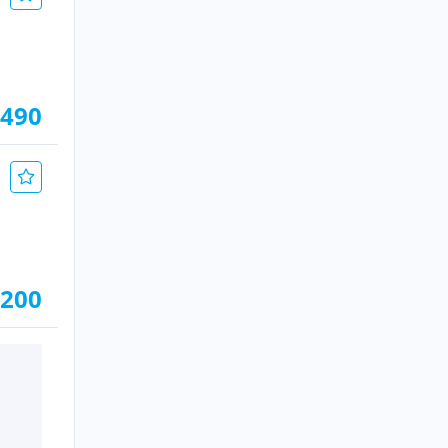
.490
.200