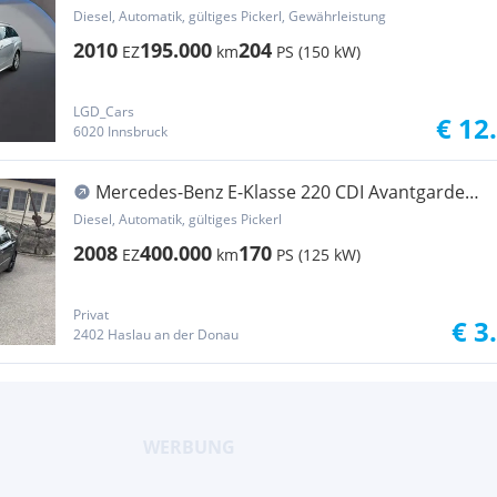
BlueEfficiency CDI Aut.
Diesel, Automatik, gültiges Pickerl, Gewährleistung
2010
195.000
204
EZ
km
PS (150 kW)
LGD_Cars
€ 12
6020 Innsbruck
Mercedes-Benz E-Klasse 220 CDI Avantgarde
FACELIFT Vollausstattung
Diesel, Automatik, gültiges Pickerl
2008
400.000
170
EZ
km
PS (125 kW)
Privat
€ 3
2402 Haslau an der Donau