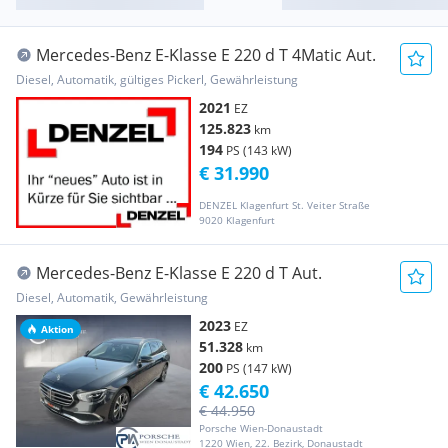
Mercedes-Benz E-Klasse E 220 d T 4Matic Aut.
Diesel, Automatik, gültiges Pickerl, Gewährleistung
2021
EZ
125.823
km
194
PS (143 kW)
€ 31.990
DENZEL Klagenfurt St. Veiter Straße
9020 Klagenfurt
Mercedes-Benz E-Klasse E 220 d T Aut.
Diesel, Automatik, Gewährleistung
2023
EZ
Aktion
51.328
km
200
PS (147 kW)
€ 42.650
€ 44.950
Porsche Wien-Donaustadt
1220 Wien, 22. Bezirk, Donaustadt