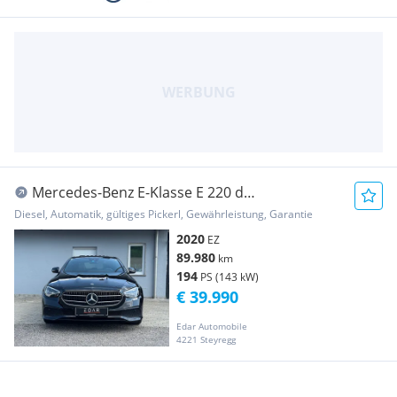
Mercedes-Benz E-Klasse E 220 d
Aut.*Schiebedach*Teilleder*Rückfahrkamera*
Diesel, Automatik, gültiges Pickerl, Gewährleistung, Garantie
2020
EZ
89.980
km
194
PS (143 kW)
€ 39.990
Edar Automobile
4221 Steyregg