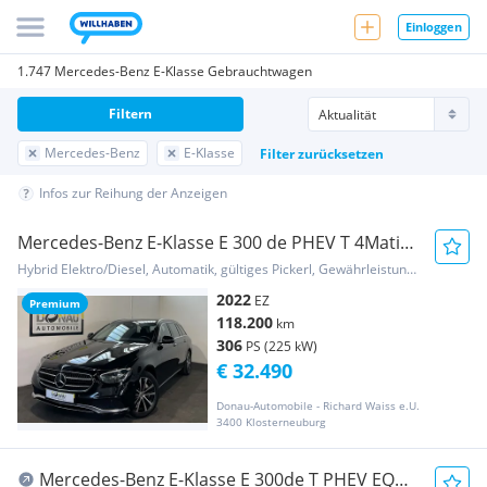
Einloggen
1.747 Mercedes-Benz E-Klasse Gebrauchtwagen
Filtern
Mercedes-Benz
E-Klasse
Filter zurücksetzen
Infos zur Reihung der Anzeigen
Mercedes-Benz E-Klasse E 300 de PHEV T 4Matic
Aut. Avantgarde * ACC *...
Hybrid Elektro/Diesel, Automatik, gültiges Pickerl, Gewährleistung, Garantie
2022
EZ
Premium
118.200
km
306
PS (225 kW)
€ 32.490
Donau-Automobile - Richard Waiss e.U.
3400 Klosterneuburg
Mercedes-Benz E-Klasse E 300de T PHEV EQ