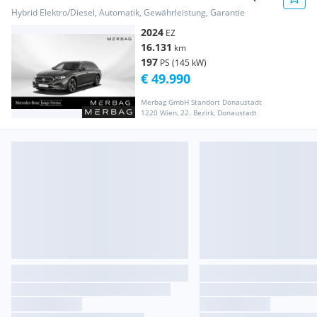
Tech 4Matic Osterreich Editio...
Hybrid Elektro/Diesel, Automatik, Gewährleistung, Garantie
2024
EZ
16.131
km
197
PS (145 kW)
€ 49.990
Merbag GmbH Standort Donaustadt
1220 Wien, 22. Bezirk, Donaustadt