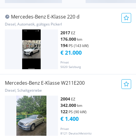
Mercedes-Benz E-Klasse 220 d
Diesel, Automatik, gültiges Pickerl
2017
EZ
176.000
km
194
PS (143 kW)
€ 21.000
Privat
5020 Salzburg
Mercedes-Benz E-Klasse W211E200
Diesel, Schaltgetriebe
2004
EZ
342.000
km
122
PS (90 kW)
€ 1.400
Privat
8121 Deutschfeistritz