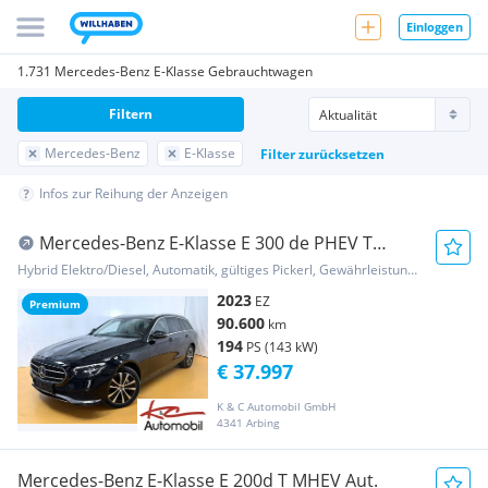
Einloggen
1.731 Mercedes-Benz E-Klasse Gebrauchtwagen
Filtern
Mercedes-Benz
E-Klasse
Filter zurücksetzen
Infos zur Reihung der Anzeigen
Mercedes-Benz E-Klasse E 300 de PHEV T
4Matic Austria Edition Aut.
Hybrid Elektro/Diesel, Automatik, gültiges Pickerl, Gewährleistung, Garantie
2023
EZ
Premium
90.600
km
194
PS (143 kW)
€ 37.997
K & C Automobil GmbH
4341 Arbing
Mercedes-Benz E-Klasse E 200d T MHEV Aut.