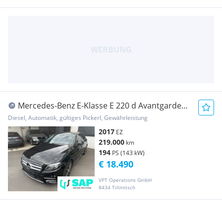
Mercedes-Benz E-Klasse E 220 d Avantgarde
Aut., Fahrzeug ist reservier...
Diesel, Automatik, gültiges Pickerl, Gewährleistung
2017
EZ
219.000
km
194
PS (143 kW)
€ 18.490
VPT Operations GmbH
8434 Tillmitsch