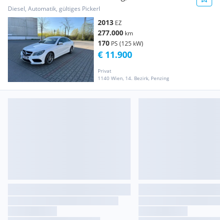
Diesel, Automatik, gültiges Pickerl
2013
EZ
277.000
km
170
PS (125 kW)
€ 11.900
Privat
1140 Wien, 14. Bezirk, Penzing