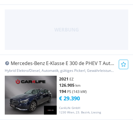
Mercedes-Benz E-Klasse E 300 de PHEV T Aut.
*PANO*HEADUP*ANHÄNGERKUPP...
Hybrid Elektro/Diesel, Automatik, gültiges Pickerl, Gewährleistung, Garantie
2021
EZ
126.905
km
194
PS (143 kW)
€ 29.390
Car4Life GmbH
1230 Wien, 23. Bezirk, Liesing