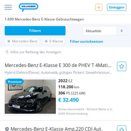
Einloggen
1.699 Mercedes-Benz E-Klasse Gebrauchtwagen
Filtern
Mercedes-Benz
E-Klasse
Filter zurücksetzen
Infos zur Reihung der Anzeigen
Mercedes-Benz E-Klasse E 300 de PHEV T 4Matic
Aut. Avantgarde * ACC *...
Hybrid Elektro/Diesel, Automatik, gültiges Pickerl, Gewährleistung, Garantie
2022
EZ
Premium
118.200
km
306
PS (225 kW)
€ 32.490
Donau-Automobile - Richard Waiss e.U.
3400 Klosterneuburg
Mercedes-Benz E-Klasse Amg,220 CDI Aut.