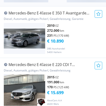
Mercedes-Benz E-Klasse E 350 T Avantgarde
4MATIC CDI Aut. * ALLRAD * X...
Diesel, Automatik, gültiges Pickerl, Gewährleistung, Garantie
2010
EZ
272.000
km
231
PS (170 kW)
€ 10.890
DBS Autohandel
5400 Hallein
Mercedes-Benz E-Klasse E 220 CDI T
Avantgarde Plus Aut.
Diesel, Automatik, gültiges Pickerl, Gewährleistung
2015
EZ
191.000
km
170
PS (125 kW)
€ 15.699
AlexiCars A.A
4600 Wels