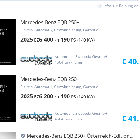
Infos zur Reihung d
Mercedes-Benz EQB 250+
Elektro, Automatik, Gewährleistung, Garantie
2025
6.400
190
EZ
km
PS (140 kW)
Automobile Swoboda GesmbH
€ 40
4664 Laakirchen
Mercedes-Benz EQB 250+
Elektro, Automatik, Gewährleistung, Garantie
2025
6.200
190
EZ
km
PS (140 kW)
Automobile Swoboda GesmbH
€ 41
4664 Laakirchen
Mercedes-Benz EQB 250+ Österreich-Edition