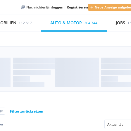
Nachrichten
Einloggen
|
Registrieren
Neue Anzeige aufgeb
OBILIEN
AUTO & MOTOR
JOBS
112.517
204.744
1
QB
Filter zurücksetzen
er