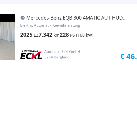
Mercedes-Benz EQB 300 4MATIC AUT HUD
KlimaA LM PDC SoundSys
Elektro, Automatik, Gewährleistung
2025
7.342
228
EZ
km
PS (168 kW)
Autohaus Eckl GmbH
€ 46
3254 Bergland