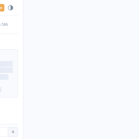
en
5.586