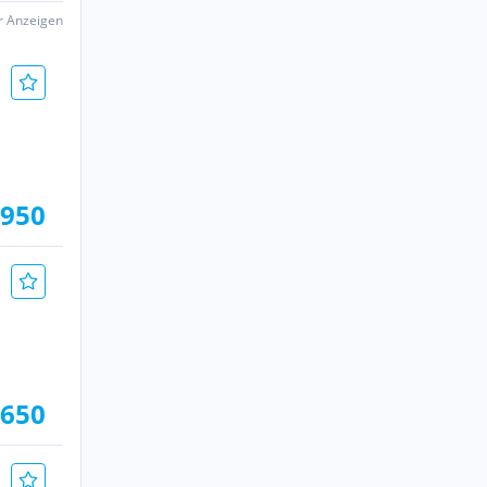
er Anzeigen
.950
.650