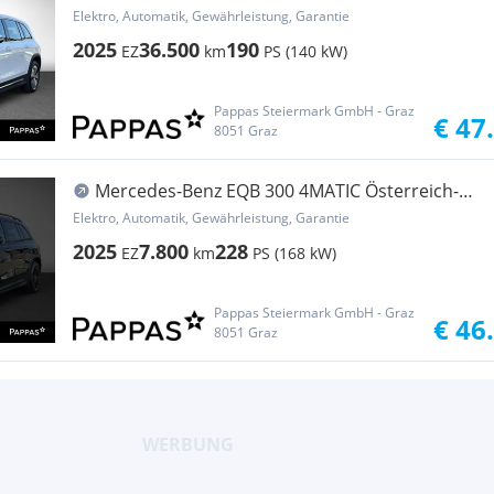
PTS Cam Distr Navi
Elektro, Automatik, Gewährleistung, Garantie
2025
36.500
190
EZ
km
PS (140 kW)
Pappas Steiermark GmbH - Graz
€ 47
8051 Graz
Mercedes-Benz EQB 300 4MATIC Österreich-
Edition PTS Distr Navi
Elektro, Automatik, Gewährleistung, Garantie
2025
7.800
228
EZ
km
PS (168 kW)
Pappas Steiermark GmbH - Graz
€ 46
8051 Graz