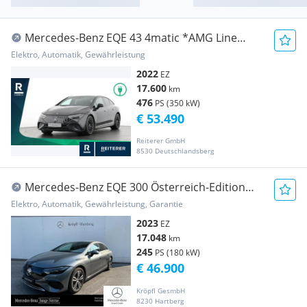
Mercedes-Benz EQE 43 4matic *AMG Line
Exterieur & Interieur
Elektro, Automatik, Gewährleistung
2022
EZ
17.600
km
476
PS (350 kW)
€ 53.490
Reiterer GmbH
8530 Deutschlandsberg
Mercedes-Benz EQE 300 Österreich-Edition
MBUX Navi Distr RKam
Elektro, Automatik, Gewährleistung, Garantie
2023
EZ
17.048
km
245
PS (180 kW)
€ 46.900
Kröpfl GesmbH
8230 Hartberg