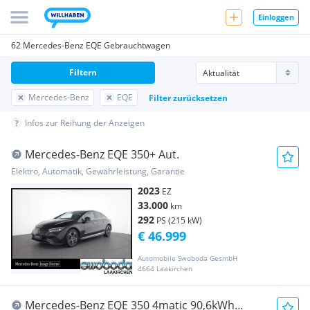
Einloggen
62 Mercedes-Benz EQE Gebrauchtwagen
Filtern
Mercedes-Benz
EQE
Filter zurücksetzen
Infos zur Reihung der Anzeigen
Mercedes-Benz EQE 350+ Aut.
Elektro, Automatik, Gewährleistung, Garantie
2023
EZ
33.000
km
292
PS (215 kW)
€ 46.999
Automobile Swoboda GesmbH
4664 Laakirchen
Mercedes-Benz EQE 350 4matic 90,6kWh