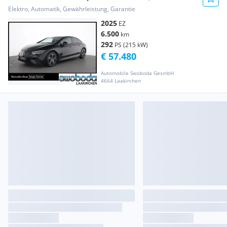
Osterreich Edition Aut.
Elektro, Automatik, Gewährleistung, Garantie
2025
EZ
6.500
km
292
PS (215 kW)
€ 57.480
Automobile Swoboda GesmbH
4664 Laakirchen