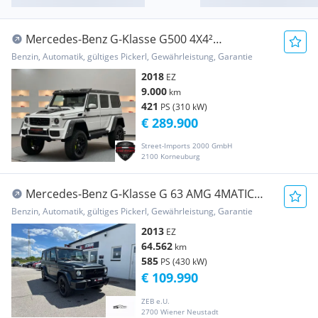
Mercedes-Benz G-Klasse G500 4X4²
*Brabus*Akrapovic*Neuwagenzustand*MwSt.ausweisba
Benzin, Automatik, gültiges Pickerl, Gewährleistung, Garantie
2018
EZ
9.000
km
421
PS (310 kW)
€ 289.900
Street-Imports 2000 GmbH
2100 Korneuburg
Mercedes-Benz G-Klasse G 63 AMG 4MATIC
Aut. Designo
Benzin, Automatik, gültiges Pickerl, Gewährleistung, Garantie
2013
EZ
64.562
km
585
PS (430 kW)
€ 109.990
ZEB e.U.
2700 Wiener Neustadt