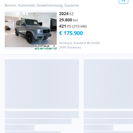
**exkl. Nova**
Benzin, Automatik, Gewährleistung, Garantie
2024
EZ
29.800
km
421
PS (310 kW)
€ 175.900
Autohaus Standard Rk GmbH
2000 Stockerau