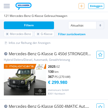
Einloggen
121 Mercedes-Benz G-Klasse Gebrauchtwagen
Filtern
Mercedes-Benz
G-Klasse
Filter zurücksetzen
Infos zur Reihung der Anzeigen
Mercedes-Benz G-Klasse G 450d STRONGER
THAN THE 1980s 1 of 460
Hybrid Elektro/Diesel, Automatik, Gewährleistung
2025
EZ
130
km
367
PS (270 kW)
€ 299.980
motioncars GmbH
8301 Kainbach
Mercedes-Benz G-Klasse G500 4MATIC Aut.