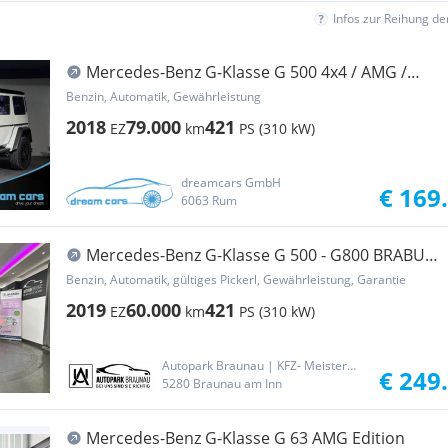
Infos zur Reihung d
Mercedes-Benz G-Klasse G 500 4x4 / AMG /
Prominentenvorbesitz /
Benzin, Automatik, Gewährleistung
2018
79.000
421
EZ
km
PS (310 kW)
dreamcars GmbH
€ 169
6063 Rum
Mercedes-Benz G-Klasse G 500 - G800 BRABUS
WIDESTAR 4Matic Aut.
Benzin, Automatik, gültiges Pickerl, Gewährleistung, Garantie
2019
60.000
421
EZ
km
PS (310 kW)
Autopark Braunau | KFZ- Meisterbetrieb und Handel
€ 249
5280 Braunau am Inn
Mercedes-Benz G-Klasse G 63 AMG Edition