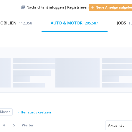
Nachrichten
Einloggen
|
Registrieren
Neue Anzeige aufgeb
OBILIEN
AUTO & MOTOR
JOBS
112.358
205.587
1
Klasse
Filter zurücksetzen
4
5
Weiter