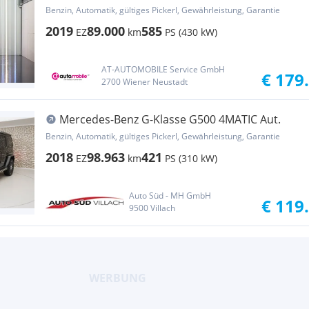
Benzin, Automatik, gültiges Pickerl, Gewährleistung, Garantie
2019
89.000
585
EZ
km
PS (430 kW)
AT-AUTOMOBILE Service GmbH
€ 179
2700 Wiener Neustadt
Mercedes-Benz G-Klasse G500 4MATIC Aut.
Benzin, Automatik, gültiges Pickerl, Gewährleistung, Garantie
2018
98.963
421
EZ
km
PS (310 kW)
Auto Süd - MH GmbH
€ 119
9500 Villach