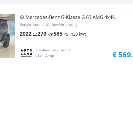
Mercedes-Benz G-Klasse G 63 AMG 4x4²
limitiertes Sondermodell!
Benzin, Automatik, Gewährleistung
2022
270
585
EZ
km
PS (430 kW)
Autoland Tirol GmbH
€ 569
6134 Vomp