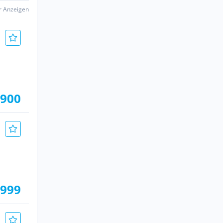
er Anzeigen
.900
.999