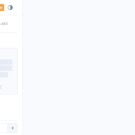
en
5.465