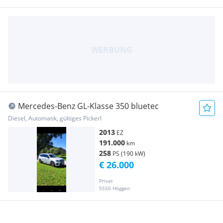
Mercedes-Benz GL-Klasse 350 bluetec
Diesel, Automatik, gültiges Pickerl
2013
EZ
191.000
km
258
PS (190 kW)
€ 26.000
Privat
5550 Höggen