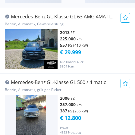
Mercedes-Benz GL-Klasse GL 63 AMG 4MATIC
TOP ZUSTAND
Benzin, Automatik, Gewährleistung
2013
EZ
225.000
km
557
PS (410 kW)
€ 29.999
KFZ Handel Nick
3304 Hart
Mercedes-Benz GL-Klasse GL 500 / 4 matic
Benzin, Automatik, gültiges Pickerl
2006
EZ
257.000
km
387
PS (285 kW)
€ 12.800
Privat
4523 Neuzeug