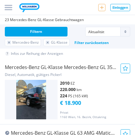
Einloggen
23 Mercedes-Benz GL-Klasse Gebrauchtwagen
Filtern
Mercedes-Benz
GL-Klasse
Filter zurücksetzen
Infos zur Reihung der Anzeigen
Mercedes-Benz GL-Klasse Mercedes-Benz GL 350
CDI 4MATIC X164 | 220.000 km
Diesel, Automatik, gültiges Pickerl
2010
EZ
220.000
km
224
PS (165 kW)
€ 18.900
Privat
1160 Wien, 16. Bezirk, Ottakring
Mercedes-Benz GL-Klasse GL 63 AMG 4Matic