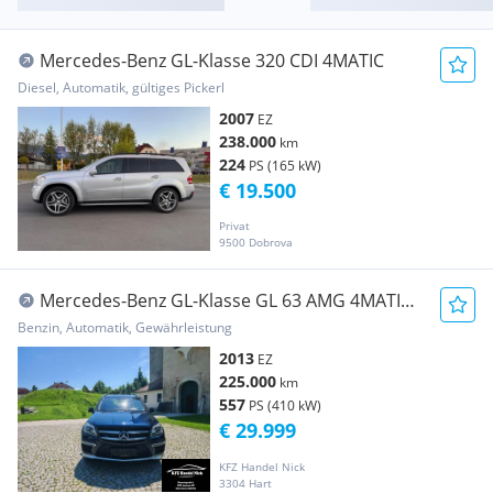
Mercedes-Benz GL-Klasse 320 CDI 4MATIC
Diesel, Automatik, gültiges Pickerl
2007
EZ
238.000
km
224
PS (165 kW)
€ 19.500
Privat
9500 Dobrova
Mercedes-Benz GL-Klasse GL 63 AMG 4MATIC
TOP ZUSTAND
Benzin, Automatik, Gewährleistung
2013
EZ
225.000
km
557
PS (410 kW)
€ 29.999
KFZ Handel Nick
3304 Hart