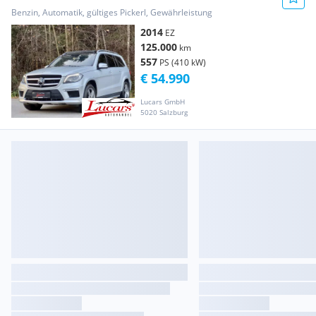
Aut 7SITZER*PANORAMA*AHK*VOll ...
Benzin, Automatik, gültiges Pickerl, Gewährleistung
2014
EZ
125.000
km
557
PS (410 kW)
€ 54.990
Lucars GmbH
5020 Salzburg