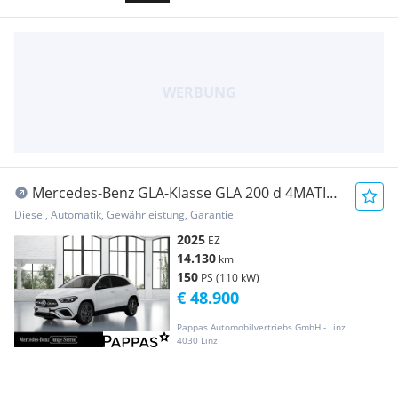
Mercedes-Benz GLA-Klasse GLA 200 d 4MATIC
Österreich-Edition PTS Navi AUT
Diesel, Automatik, Gewährleistung, Garantie
2025
EZ
14.130
km
150
PS (110 kW)
€ 48.900
Pappas Automobilvertriebs GmbH - Linz
4030 Linz