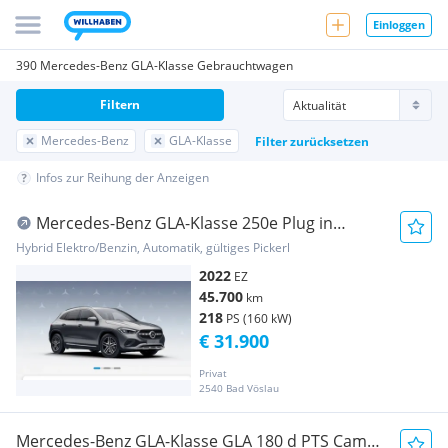
Einloggen
390 Mercedes-Benz GLA-Klasse Gebrauchtwagen
Filtern
Mercedes-Benz
GLA-Klasse
Filter zurücksetzen
Infos zur Reihung der Anzeigen
Mercedes-Benz GLA-Klasse 250e Plug in
Hybrid
Hybrid Elektro/Benzin, Automatik, gültiges Pickerl
2022
EZ
45.700
km
218
PS (160 kW)
€ 31.900
Privat
2540 Bad Vöslau
Mercedes-Benz GLA-Klasse GLA 180 d PTS Cam