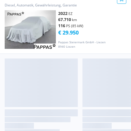
Navi LED SHZ
Diesel, Automatik, Gewährleistung, Garantie
2022
EZ
67.710
km
116
PS (85 kW)
€ 29.950
Pappas Steiermark GmbH - Liezen
8940 Liezen