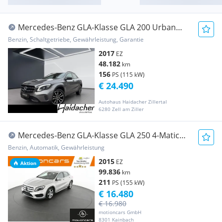
Mercedes-Benz GLA-Klasse GLA 200 Urban
Night RKam LED Ambi eHeck Klima
Benzin, Schaltgetriebe, Gewährleistung, Garantie
2017
EZ
48.182
km
156
PS (115 kW)
€ 24.490
Autohaus Haidacher Zillertal
6280 Zell am Ziller
Mercedes-Benz GLA-Klasse GLA 250 4-Matic
AMG Line Pickerl NEU
Benzin, Automatik, Gewährleistung
2015
EZ
Aktion
99.836
km
211
PS (155 kW)
€ 16.480
€ 16.980
motioncars GmbH
8301 Kainbach