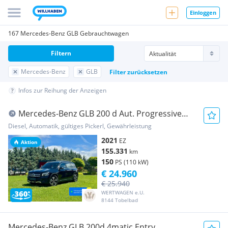
Einloggen
167 Mercedes-Benz GLB Gebrauchtwagen
Filtern
Mercedes-Benz
GLB
Filter zurücksetzen
Infos zur Reihung der Anzeigen
Mercedes-Benz GLB 200 d Aut. Progressive
|*PICKERL NEU*SERVIC...
Diesel, Automatik, gültiges Pickerl, Gewährleistung
2021
EZ
Aktion
155.331
km
150
PS (110 kW)
€ 24.960
€ 25.940
WERTWAGEN e.U.
8144 Tobelbad
Mercedes-Benz GLB 200d 4matic Entry