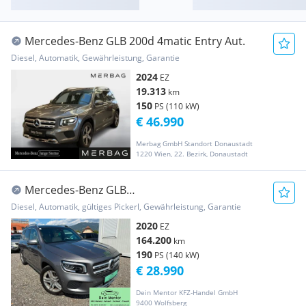
Mercedes-Benz GLB 200d 4matic Entry Aut.
Diesel, Automatik, Gewährleistung, Garantie
2024
EZ
19.313
km
150
PS (110 kW)
€ 46.990
Merbag GmbH Standort Donaustadt
1220 Wien, 22. Bezirk, Donaustadt
Mercedes-Benz GLB
220**Vollausstattung**MWST**
Diesel, Automatik, gültiges Pickerl, Gewährleistung, Garantie
2020
EZ
164.200
km
190
PS (140 kW)
€ 28.990
Dein Mentor KFZ-Handel GmbH
9400 Wolfsberg