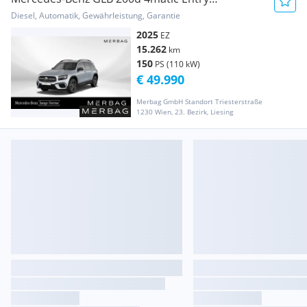
Österreich-Edition Aut.
Diesel, Automatik, Gewährleistung, Garantie
2025
EZ
15.262
km
150
PS (110 kW)
€ 49.990
Merbag GmbH Standort Triesterstraße
1230 Wien, 23. Bezirk, Liesing