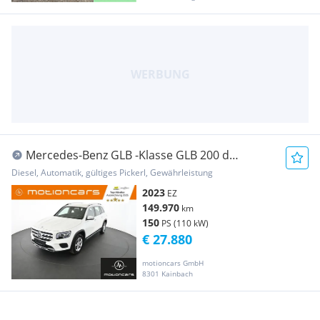
Mercedes-Benz GLB -Klasse GLB 200 d
Progressive
Diesel, Automatik, gültiges Pickerl, Gewährleistung
2023
EZ
149.970
km
150
PS (110 kW)
€ 27.880
motioncars GmbH
8301 Kainbach