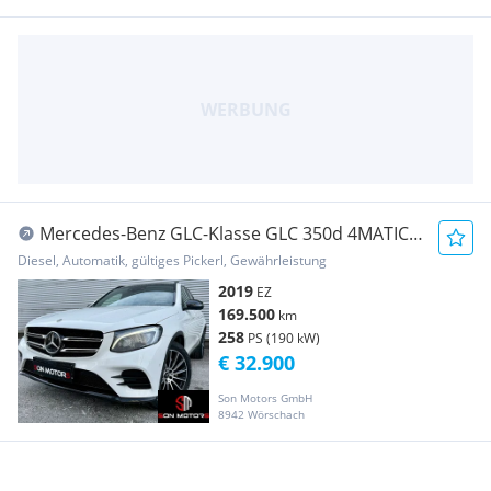
Mercedes-Benz GLC-Klasse GLC 350d 4MATIC
Aut.
Diesel, Automatik, gültiges Pickerl, Gewährleistung
2019
EZ
169.500
km
258
PS (190 kW)
€ 32.900
Son Motors GmbH
8942 Wörschach