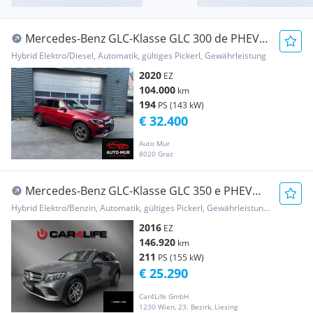
Mercedes-Benz GLC-Klasse GLC 300 de PHEV
4Matic AMG ,Panoramadach
Hybrid Elektro/Diesel, Automatik, gültiges Pickerl, Gewährleistung
2020
EZ
104.000
km
194
PS (143 kW)
€ 32.400
Auto Mur
8020 Graz
Mercedes-Benz GLC-Klasse GLC 350 e PHEV
4Matic Panorama|Burmester|Sitzkl...
Hybrid Elektro/Benzin, Automatik, gültiges Pickerl, Gewährleistung, Garantie
2016
EZ
146.920
km
211
PS (155 kW)
€ 25.290
Car4Life GmbH
1230 Wien, 23. Bezirk, Liesing