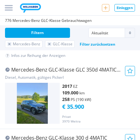
Einloggen
776 Mercedes-Benz GLC-Klasse Gebrauchtwagen
Filtern
Mercedes-Benz
GLC-Klasse
Filter zurücksetzen
Infos zur Reihung der Anzeigen
Mercedes-Benz GLC-Klasse GLC 350d 4MATIC
Aut.
Diesel, Automatik, gültiges Pickerl
2017
EZ
109.000
km
258
PS (190 kW)
€ 35.900
Privat
3970 Weitra
Mercedes-Benz GLC-Klasse 300 d 4MATIC