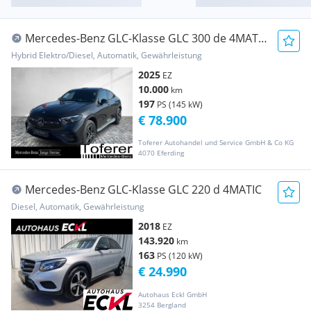
Mercedes-Benz GLC-Klasse GLC 300 de 4MATIC
Hybrid Pano, AHK, Dis,HU
Hybrid Elektro/Diesel, Automatik, Gewährleistung
2025
EZ
10.000
km
197
PS (145 kW)
€ 78.900
Toferer Autohandel und Service GmbH & Co KG
4070 Eferding
Mercedes-Benz GLC-Klasse GLC 220 d 4MATIC
Diesel, Automatik, Gewährleistung
2018
EZ
143.920
km
163
PS (120 kW)
€ 24.990
Autohaus Eckl GmbH
3254 Bergland