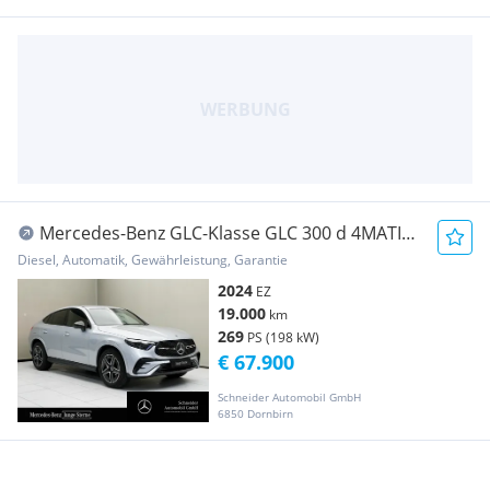
Mercedes-Benz GLC-Klasse GLC 300 d 4MATIC
W-Paket Navi Sport S-Sitz
Diesel, Automatik, Gewährleistung, Garantie
2024
EZ
19.000
km
269
PS (198 kW)
€ 67.900
Schneider Automobil GmbH
6850 Dornbirn