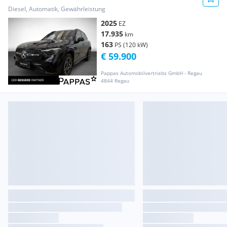
Österreich-Edition AMG Line Pre
Diesel, Automatik, Gewährleistung
2025
EZ
17.935
km
163
PS (120 kW)
€ 59.900
Pappas Automobilvertriebs GmbH - Regau
4844 Regau