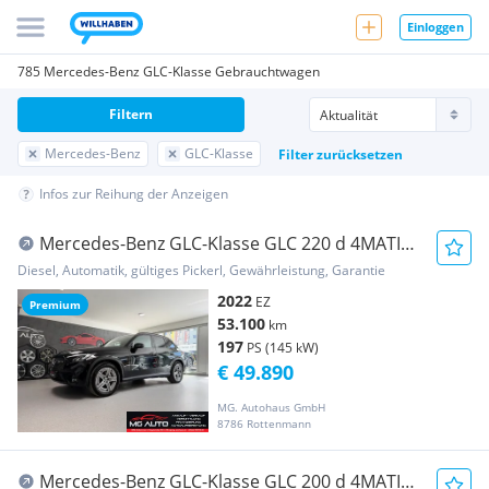
Einloggen
785 Mercedes-Benz GLC-Klasse Gebrauchtwagen
Filtern
Mercedes-Benz
GLC-Klasse
Filter zurücksetzen
Infos zur Reihung der Anzeigen
Mercedes-Benz GLC-Klasse GLC 220 d 4MATIC
Aut. *AMG-LINE*RFK*AHK*GARANTIE
Diesel, Automatik, gültiges Pickerl, Gewährleistung, Garantie
2022
EZ
Premium
53.100
km
197
PS (145 kW)
€ 49.890
MG. Autohaus GmbH
8786 Rottenmann
Mercedes-Benz GLC-Klasse GLC 200 d 4MATIC