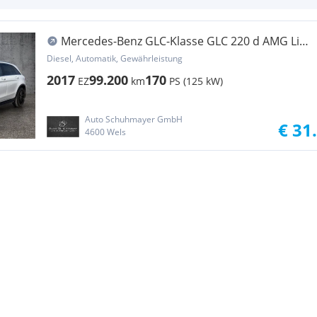
Mercedes-Benz GLC-Klasse GLC 220 d AMG Line
4Matic //Schiebedach, RFK+++//
Diesel, Automatik, Gewährleistung
2017
99.200
170
EZ
km
PS (125 kW)
Auto Schuhmayer GmbH
€ 31
4600 Wels