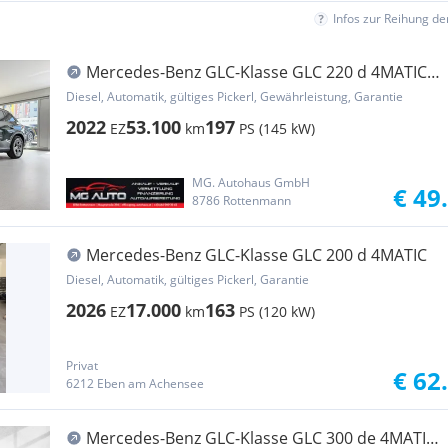
Infos zur Reihung d
Mercedes-Benz GLC-Klasse GLC 220 d 4MATIC
Aut. *AMG-LINE*RFK*AHK*GARANTIE
Diesel, Automatik, gültiges Pickerl, Gewährleistung, Garantie
2022
53.100
197
EZ
km
PS (145 kW)
MG. Autohaus GmbH
€ 49
8786 Rottenmann
Mercedes-Benz GLC-Klasse GLC 200 d 4MATIC
Diesel, Automatik, gültiges Pickerl, Garantie
2026
17.000
163
EZ
km
PS (120 kW)
Privat
€ 62
6212 Eben am Achensee
Mercedes-Benz GLC-Klasse GLC 300 de 4MATIC