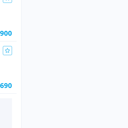
.900
.690