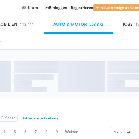
Nachrichten
Einloggen
|
Registrieren
Neue Anzeige aufgeb
OBILIEN
AUTO & MOTOR
JOBS
112.441
203.872
1
se
C-Klasse
Filter zurücksetzen
4
5
6
7
8
9
Weiter