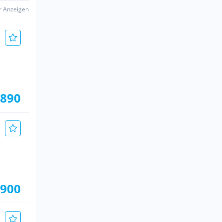
er Anzeigen
.890
.900