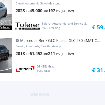
AMG Night FAP Distr MBUX Navi
Diesel, Automatik, Gewährleistung
2023
45.000
197
EZ
km
PS (145 kW)
Toferer Autohandel und Service GmbH & Co KG
€ 59
4070 Eferding
Mercedes-Benz GLC-Klasse GLC 250 4MATIC
Aut.
Benzin, Automatik, Gewährleistung
2018
61.452
211
EZ
km
PS (155 kW)
DENZEL Graz
€ 31
8052 Graz