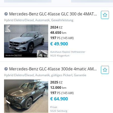
Mercedes-Benz GLC-Klasse GLC 300 de 4MATIC
Österreich-Edition FAP ACC MBU
Hybrid Elektro/Diesel, Automatik, Gewährleistung
2024
EZ
48.650
km
197
PS (145 kW)
€ 49.900
Autohaus Kaposi Hofmeester
9020 Klagenfurt
Mercedes-Benz GLC-Klasse 300de 4matic AMG
Line AHK Pano DigiLight
Hybrid Elektro/Diesel, Automatik, gültiges Pickerl, Garantie
2025
EZ
12.000
km
197
PS (145 kW)
€ 64.900
Privat
5020 Salzburg