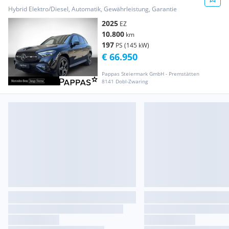
mit EQ Hybrid Technologie Öste
Hybrid Elektro/Diesel, Automatik, Gewährleistung, Garantie
2025
EZ
10.800
km
197
PS (145 kW)
€ 66.950
Pappas Steiermark GmbH - Premstätten
8141 Dobl-Zwaring