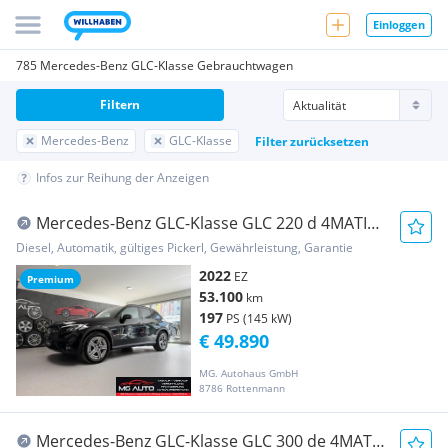
Einloggen
785 Mercedes-Benz GLC-Klasse Gebrauchtwagen
Filtern
Mercedes-Benz
GLC-Klasse
Filter zurücksetzen
Infos zur Reihung der Anzeigen
Mercedes-Benz GLC-Klasse GLC 220 d 4MATIC
Aut. *AMG-LINE*RFK*AHK*GARANTIE
Diesel, Automatik, gültiges Pickerl, Gewährleistung, Garantie
2022
EZ
Premium
53.100
km
197
PS (145 kW)
€ 49.890
MG. Autohaus GmbH
8786 Rottenmann
Mercedes-Benz GLC-Klasse GLC 300 de 4MATIC