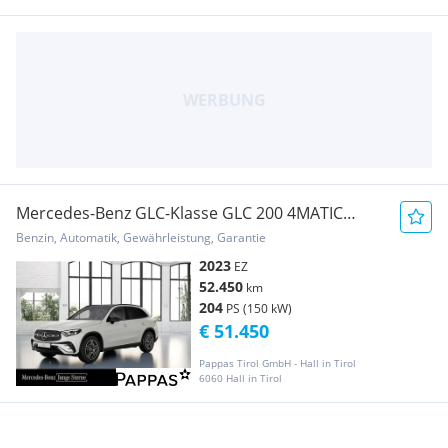
Mercedes-Benz GLC-Klasse GLC 200 4MATIC
*TOP AUSSTATTUNG, NP 96.292.- AMG
Benzin, Automatik, Gewährleistung, Garantie
2023
EZ
52.450
km
204
PS (150 kW)
€ 51.450
Pappas Tirol GmbH - Hall in Tirol
6060 Hall in Tirol