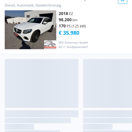
4Matic AMG line/Panorama
Diesel, Automatik, Gewährleistung
2018
EZ
98.200
km
170
PS (125 kW)
€ 35.980
KFZ Schlenner GmbH
8211 Großpesendorf