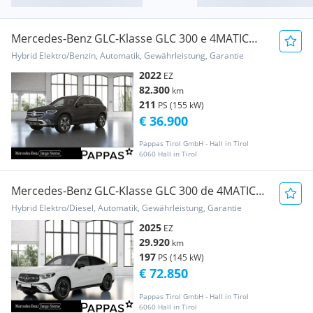
Mercedes-Benz GLC-Klasse GLC 300 e 4MATIC
*LED-HPS, Rückfahrkamera, Memor
Hybrid Elektro/Benzin, Automatik, Gewährleistung, Garantie
2022
EZ
82.300
km
211
PS (155 kW)
€ 36.900
Pappas Tirol GmbH - Hall in Tirol
6060 Hall in Tirol
Mercedes-Benz GLC-Klasse GLC 300 de 4MATIC
mit EQ Hybrid Technologi
Hybrid Elektro/Diesel, Automatik, Gewährleistung, Garantie
2025
EZ
29.920
km
197
PS (145 kW)
€ 72.850
Pappas Tirol GmbH - Hall in Tirol
6060 Hall in Tirol