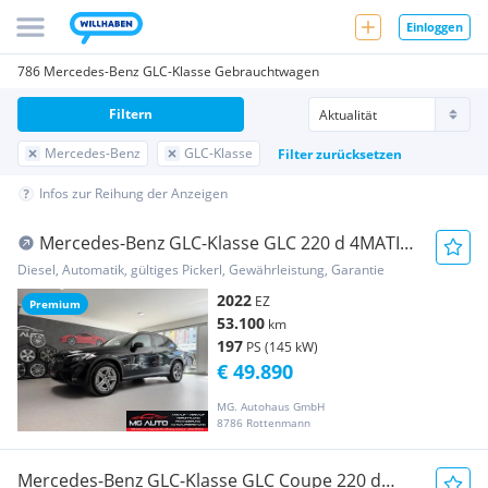
Einloggen
786 Mercedes-Benz GLC-Klasse Gebrauchtwagen
Filtern
Mercedes-Benz
GLC-Klasse
Filter zurücksetzen
Infos zur Reihung der Anzeigen
Mercedes-Benz GLC-Klasse GLC 220 d 4MATIC
Aut. *AMG-LINE*RFK*AHK*GARANTIE
Diesel, Automatik, gültiges Pickerl, Gewährleistung, Garantie
2022
EZ
Premium
53.100
km
197
PS (145 kW)
€ 49.890
MG. Autohaus GmbH
8786 Rottenmann
Mercedes-Benz GLC-Klasse GLC Coupe 220 d