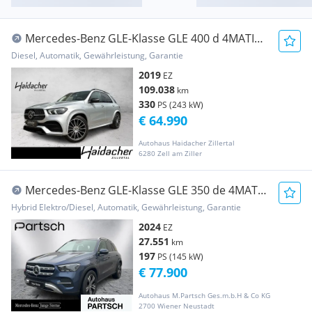
Mercedes-Benz GLE-Klasse GLE 400 d 4MATIC
AMG Night AIR FAP Distr Mbeam
Diesel, Automatik, Gewährleistung, Garantie
2019
EZ
109.038
km
330
PS (243 kW)
€ 64.990
Autohaus Haidacher Zillertal
6280 Zell am Ziller
Mercedes-Benz GLE-Klasse GLE 350 de 4MATIC
W-Paket
Hybrid Elektro/Diesel, Automatik, Gewährleistung, Garantie
2024
EZ
27.551
km
197
PS (145 kW)
€ 77.900
Autohaus M.Partsch Ges.m.b.H & Co KG
2700 Wiener Neustadt