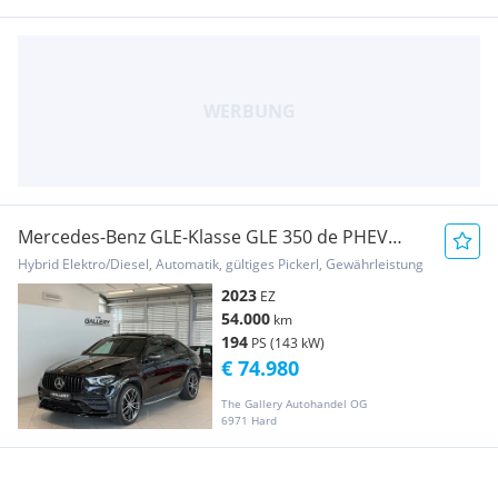
Mercedes-Benz GLE-Klasse GLE 350 de PHEV
Coupé 4MATIC Aut.*AMG-Line*Pano...
Hybrid Elektro/Diesel, Automatik, gültiges Pickerl, Gewährleistung
2023
EZ
54.000
km
194
PS (143 kW)
€ 74.980
The Gallery Autohandel OG
6971 Hard