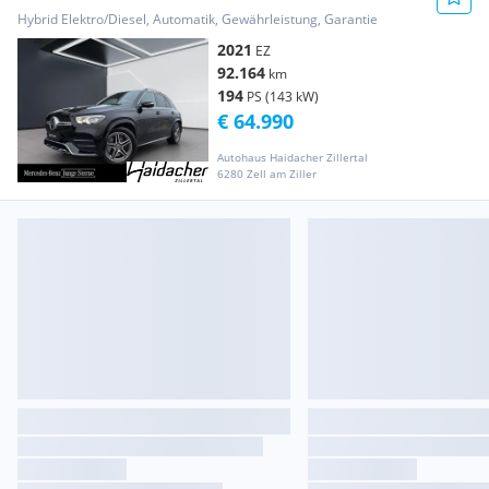
Distr PTS Shz Ambi FAP Mbeam
Hybrid Elektro/Diesel, Automatik, Gewährleistung, Garantie
2021
EZ
92.164
km
194
PS (143 kW)
€ 64.990
Autohaus Haidacher Zillertal
6280 Zell am Ziller