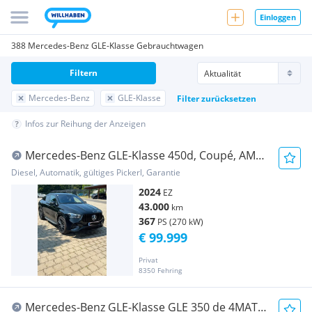
Einloggen
388 Mercedes-Benz GLE-Klasse Gebrauchtwagen
Filtern
Mercedes-Benz
GLE-Klasse
Filter zurücksetzen
Infos zur Reihung der Anzeigen
Mercedes-Benz GLE-Klasse 450d, Coupé, AMG
line
Diesel, Automatik, gültiges Pickerl, Garantie
2024
EZ
43.000
km
367
PS (270 kW)
€ 99.999
Privat
8350 Fehring
Mercedes-Benz GLE-Klasse GLE 350 de 4MATIC