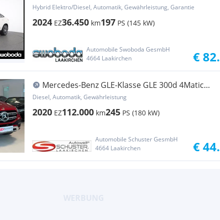
Coupé 4MATIC Aut.
Hybrid Elektro/Diesel, Automatik, Gewährleistung, Garantie
2024
36.450
197
EZ
km
PS (145 kW)
Automobile Swoboda GesmbH
€ 82
4664 Laakirchen
Mercedes-Benz GLE-Klasse GLE 300d 4Matic
*AHK*360GRAD*DESIGNO
Diesel, Automatik, Gewährleistung
2020
112.000
245
EZ
km
PS (180 kW)
Automobile Schuster GesmbH
€ 44
4664 Laakirchen