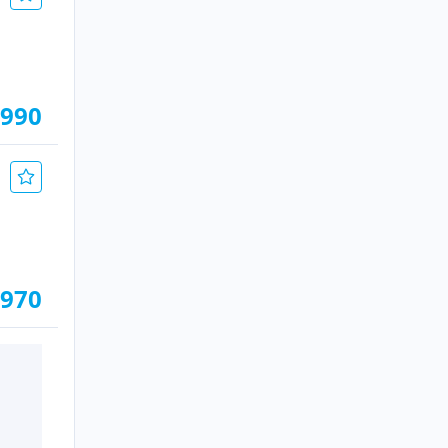
.990
.970