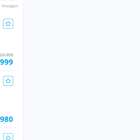
er Anzeigen
23.999
.999
.980