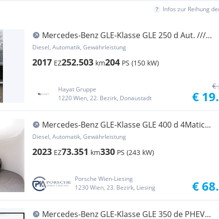
Infos zur Reihung d
Mercedes-Benz GLE-Klasse GLE 250 d Aut. ///
SERVICE NEU /// FINANZIERUNG...
Diesel, Automatik, Gewährleistung
2017
252.503
204
EZ
km
PS (150 kW)
€ 
Hayat Gruppe
€ 19
1220 Wien, 22. Bezirk, Donaustadt
Mercedes-Benz GLE-Klasse GLE 400 d 4Matic
Aut.
Diesel, Automatik, Gewährleistung
2023
73.351
330
EZ
km
PS (243 kW)
Porsche Wien-Liesing
€ 68
1230 Wien, 23. Bezirk, Liesing
Mercedes-Benz GLE-Klasse GLE 350 de PHEV