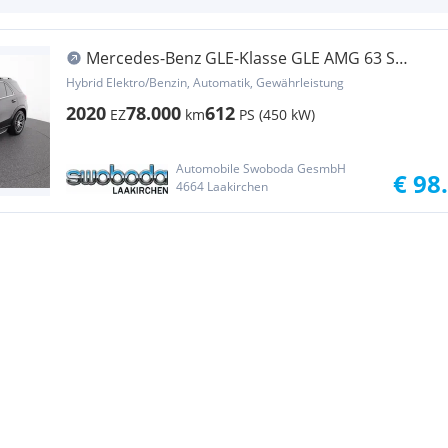
Mercedes-Benz GLE-Klasse GLE AMG 63 S
4Matic+ Aut.
Hybrid Elektro/Benzin, Automatik, Gewährleistung
2020
78.000
612
EZ
km
PS (450 kW)
Automobile Swoboda GesmbH
€ 98
4664 Laakirchen