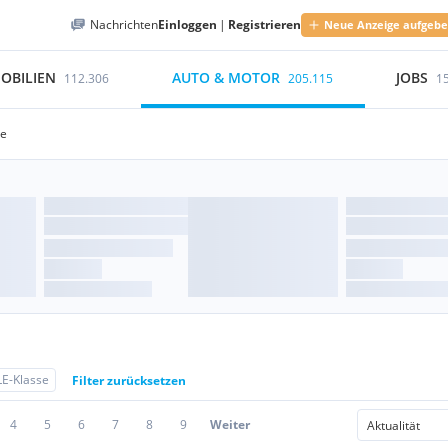
Nachrichten
Einloggen
|
Registrieren
Neue Anzeige aufgeb
OBILIEN
AUTO & MOTOR
JOBS
112.306
205.115
1
se
E-Klasse
Filter zurücksetzen
4
5
6
7
8
9
Weiter