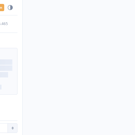
en
5.465