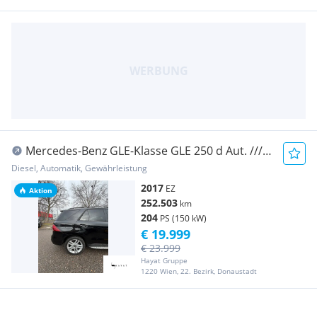
Mercedes-Benz GLE-Klasse GLE 250 d Aut. ///
SERVICE NEU /// FINANZIERUNG...
Diesel, Automatik, Gewährleistung
2017
EZ
Aktion
252.503
km
204
PS (150 kW)
€ 19.999
€ 23.999
Hayat Gruppe
1220 Wien, 22. Bezirk, Donaustadt