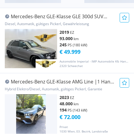
Mercedes-Benz GLE-Klasse GLE 300d SUV
4MATIC Aut. // AMG LINE // PANO //...
Diesel, Automatik, gültiges Pickerl, Gewährleistung
2019
EZ
93.000
km
245
PS (180 kW)
€ 49.999
Automobile Imperial - IMP Automobile Kfz HandelsgmbH
2320 Schwechat
Mercedes-Benz GLE-Klasse AMG Line |1 Hand
| Garantie|GLE 350 de 4MATIC
Hybrid Elektro/Diesel, Automatik, gültiges Pickerl, Garantie
2023
EZ
48.000
km
194
PS (143 kW)
€ 72.000
Privat
1030 Wien, 03. Bezirk, Landstraße