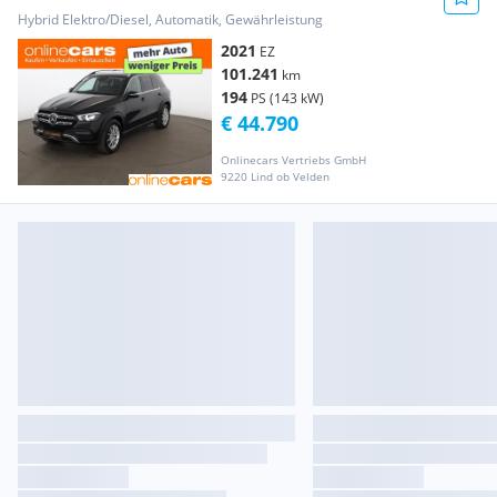
4Matic Aut LED 360-CAM RADAR NAV
Hybrid Elektro/Diesel, Automatik, Gewährleistung
2021
EZ
101.241
km
194
PS (143 kW)
€ 44.790
Onlinecars Vertriebs GmbH
9220 Lind ob Velden