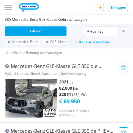
Einloggen
385 Mercedes-Benz GLE-Klasse Gebrauchtwagen
Filtern
Mercedes-Benz
GLE-Klasse
Filter zurücksetzen
Infos zur Reihung der Anzeigen
Mercedes-Benz GLE-Klasse GLE 350 d e
4MATIC AMG LINE Premium Plus
Hybrid Elektro/Diesel, Automatik, Gewährleistung
2021
EZ
82.000
km
320
PS (235 kW)
€ 69.950
Autoland Tirol GmbH
6134 Vomp
Mercedes-Benz GLE-Klasse GLE 350 de PHEV