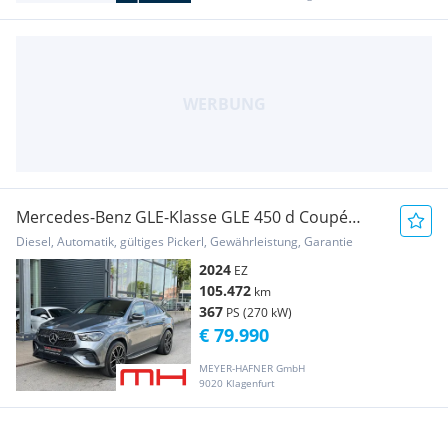
Mercedes-Benz GLE-Klasse GLE 450 d Coupé
4MATIC AMG-Line Aut. / AHK / ST...
Diesel, Automatik, gültiges Pickerl, Gewährleistung, Garantie
2024
EZ
105.472
km
367
PS (270 kW)
€ 79.990
MEYER-HAFNER GmbH
9020 Klagenfurt