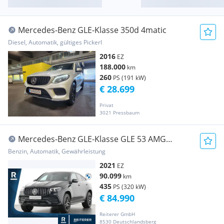
Mercedes-Benz GLE-Klasse 350d 4matic
Diesel, Automatik, gültiges Pickerl
2016
EZ
188.000
km
260
PS (191 kW)
€ 28.699
Privat
3021 Pressbaum
Mercedes-Benz GLE-Klasse GLE 53 AMG
4MATIC+ *Luftfederung *LED High Perf...
Benzin, Automatik, Gewährleistung
2021
EZ
90.099
km
435
PS (320 kW)
€ 84.990
Reiterer GmbH
8530 Deutschlandsberg