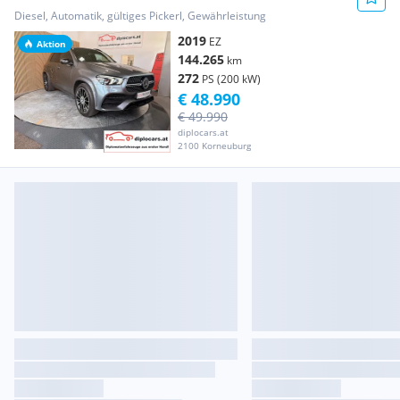
Aut.
Diesel, Automatik, gültiges Pickerl, Gewährleistung
2019
EZ
Aktion
144.265
km
272
PS (200 kW)
€ 48.990
€ 49.990
diplocars.at
2100 Korneuburg