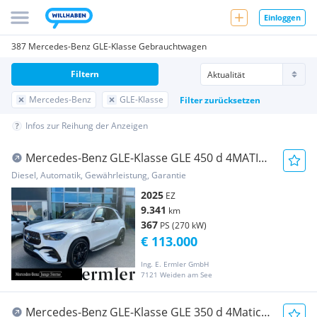
Einloggen
387 Mercedes-Benz GLE-Klasse Gebrauchtwagen
Filtern
Mercedes-Benz
GLE-Klasse
Filter zurücksetzen
Infos zur Reihung der Anzeigen
Mercedes-Benz GLE-Klasse GLE 450 d 4MATIC
KeyGo AMG Night FAP CarPlay
Diesel, Automatik, Gewährleistung, Garantie
2025
EZ
9.341
km
367
PS (270 kW)
€ 113.000
Ing. E. Ermler GmbH
7121 Weiden am See
Mercedes-Benz GLE-Klasse GLE 350 d 4Matic