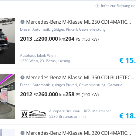
Infos zur Reihung d
Mercedes-Benz M-Klasse ML 250 CDI 4MATIC
***AUTOMATIK-TEMPOMAT-SITZHEI...
Diesel, Automatik, gültiges Pickerl, Gewährleistung
2013
200.000
204
EZ
km
PS (150 kW)
Autohaus Jakob Wien
€ 15
1230 Wien, 23. Bezirk, Liesing
Mercedes-Benz M-Klasse ML 350 CDI BLUETEC
4MATIC *AMG-LINE*ACC*AHK*
Diesel, Automatik, gültiges Pickerl, Gewährleistung, Garantie
2012
260.000
258
EZ
km
PS (190 kW)
Autopark Braunau | KFZ- Meisterbetrieb und Handel
€ 18
5280 Braunau am Inn
Mercedes-Benz M-Klasse ML 320 CDI 4MATIC