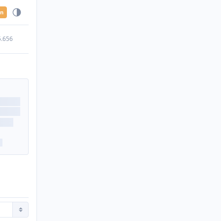
en
5.656