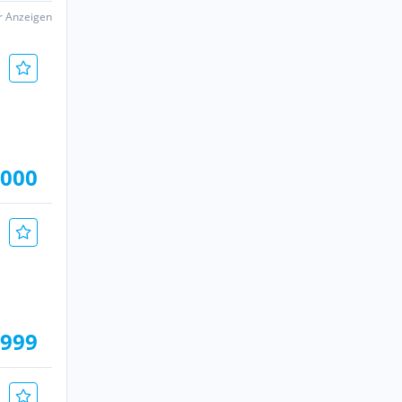
er Anzeigen
.000
.999