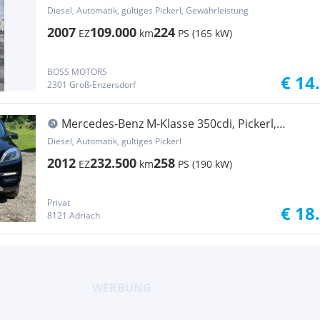
Aut. DPF
Diesel, Automatik, gültiges Pickerl, Gewährleistung
2007
109.000
224
EZ
km
PS (165 kW)
BOSS MOTORS
€ 14
2301 Groß-Enzersdorf
Mercedes-Benz M-Klasse 350cdi, Pickerl,
Ölkühler, Federbeine vorne neu!
Diesel, Automatik, gültiges Pickerl
2012
232.500
258
EZ
km
PS (190 kW)
Privat
€ 18
8121 Adriach