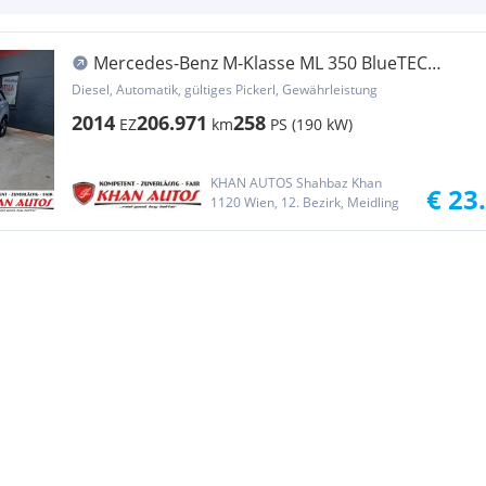
Mercedes-Benz M-Klasse ML 350 BlueTEC
4MATIC Aut. *Panorama*Navi*AHK*
Diesel, Automatik, gültiges Pickerl, Gewährleistung
2014
206.971
258
EZ
km
PS (190 kW)
KHAN AUTOS Shahbaz Khan
€ 23
1120 Wien, 12. Bezirk, Meidling