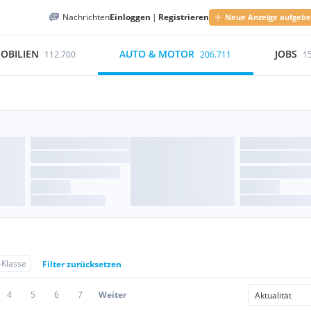
Nachrichten
Einloggen
|
Registrieren
Neue Anzeige aufgeb
OBILIEN
AUTO & MOTOR
JOBS
112.700
206.711
1
Klasse
Filter zurücksetzen
4
5
6
7
Weiter