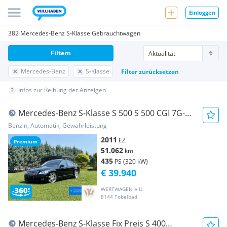
Einloggen
382 Mercedes-Benz S-Klasse Gebrauchtwagen
Filtern
Mercedes-Benz
S-Klasse
Filter zurücksetzen
Infos zur Reihung der Anzeigen
Mercedes-Benz S-Klasse S 500 S 500 CGI 7G-
TRONIC BRABUS | *NEUWERTIG*W...
Benzin, Automatik, Gewährleistung
2011
EZ
Premium
51.062
km
435
PS (320 kW)
€ 39.940
WERTWAGEN e.U.
8144 Tobelbad
Mercedes-Benz S-Klasse Fix Preis S 400