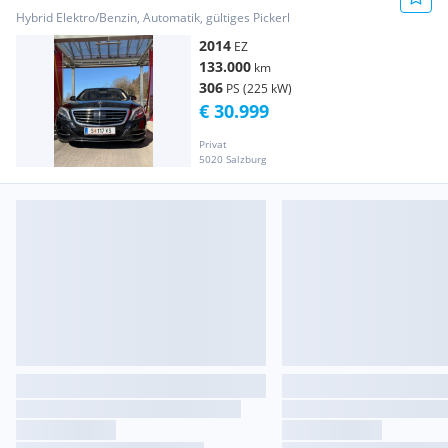
HYBRID A.
Hybrid Elektro/Benzin, Automatik, gültiges Pickerl
2014
EZ
133.000
km
306
PS (225 kW)
€ 30.999
Privat
5020 Salzburg