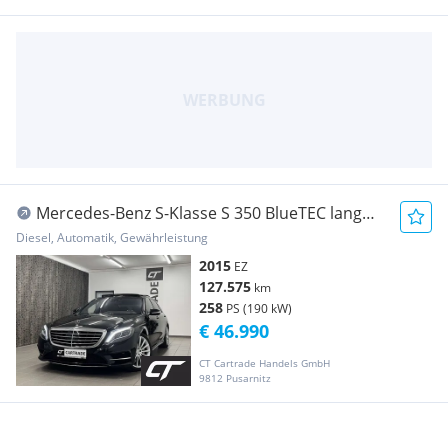
Mercedes-Benz S-Klasse S 350 BlueTEC lang
Aut. AMG-LINE/ CHAFFEUR-PAKE...
Diesel, Automatik, Gewährleistung
2015
EZ
127.575
km
258
PS (190 kW)
€ 46.990
CT Cartrade Handels GmbH
9812 Pusarnitz