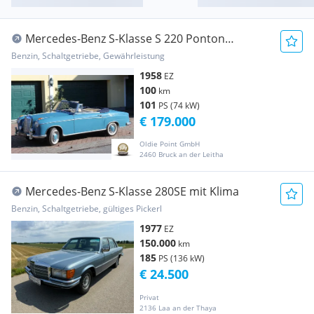
Mercedes-Benz S-Klasse S 220 Ponton
Cabriolet, vollrestauriert
Benzin, Schaltgetriebe, Gewährleistung
1958
EZ
100
km
101
PS (74 kW)
€ 179.000
Oldie Point GmbH
2460 Bruck an der Leitha
Mercedes-Benz S-Klasse 280SE mit Klima
Benzin, Schaltgetriebe, gültiges Pickerl
1977
EZ
150.000
km
185
PS (136 kW)
€ 24.500
Privat
2136 Laa an der Thaya