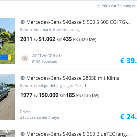
Infos zur Reihung d
Mercedes-Benz S-Klasse S 500 S 500 CGI 7G-
TRONIC BRABUS | *NEUWERTIG*W...
Benzin, Automatik, Gewährleistung
2011
51.062
435
EZ
km
PS (320 kW)
WERTWAGEN e.U.
€ 39
8144 Tobelbad
Mercedes-Benz S-Klasse 280SE mit Klima
Benzin, Schaltgetriebe, gültiges Pickerl
1977
150.000
185
EZ
km
PS (136 kW)
Privat
€ 24
2136 Laa an der Thaya
Mercedes-Benz S-Klasse S 350 BlueTEC lang