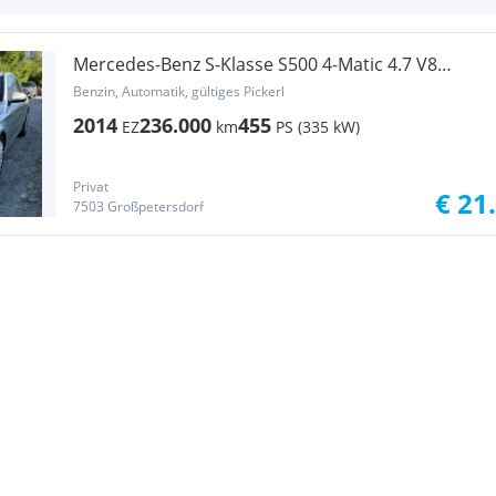
Mercedes-Benz S-Klasse S500 4-Matic 4.7 V8
Biturbo Fixpreis!
Benzin, Automatik, gültiges Pickerl
2014
236.000
455
EZ
km
PS (335 kW)
Privat
€ 21
7503 Großpetersdorf