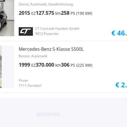
Aut. AMG-LINE/ CHAFFEUR-PAKE...
Diesel, Automatik, Gewährleistung
2015
127.575
258
EZ
km
PS (190 kW)
CT Cartrade Handels GmbH
€ 46
9812 Pusarnitz
Mercedes-Benz S-Klasse S500L
Benzin, Automatik
1999
370.000
306
EZ
km
PS (225 kW)
Privat
€ 2
7111 Parndorf