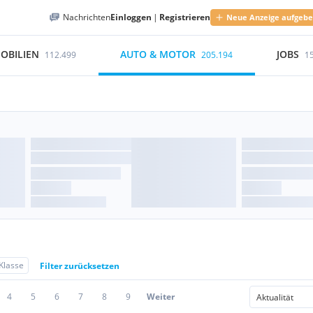
Nachrichten
Einloggen
|
Registrieren
Neue Anzeige aufgeb
OBILIEN
AUTO & MOTOR
JOBS
112.499
205.194
1
Klasse
Filter zurücksetzen
4
5
6
7
8
9
Weiter