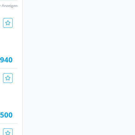
er Anzeigen
.940
.500