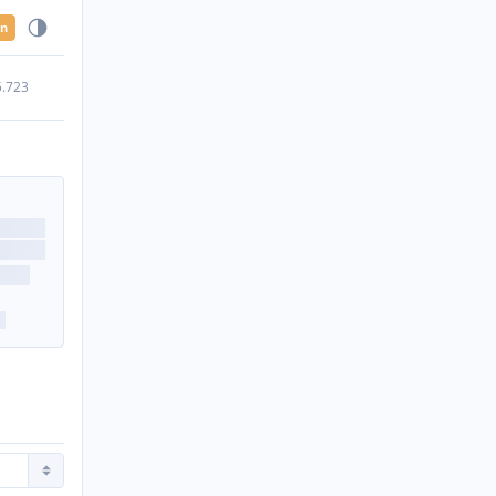
en
5.723