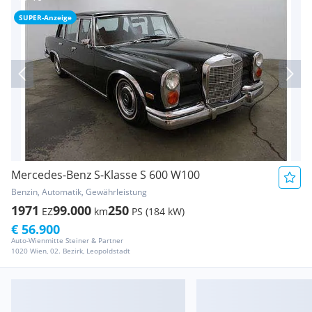
SUPER-Anzeige
Mercedes-Benz S-Klasse S 600 W100
Benzin, Automatik, Gewährleistung
1971
99.000
250
EZ
km
PS (184 kW)
€ 56.900
Auto-Wienmitte Steiner & Partner
1020 Wien, 02. Bezirk, Leopoldstadt