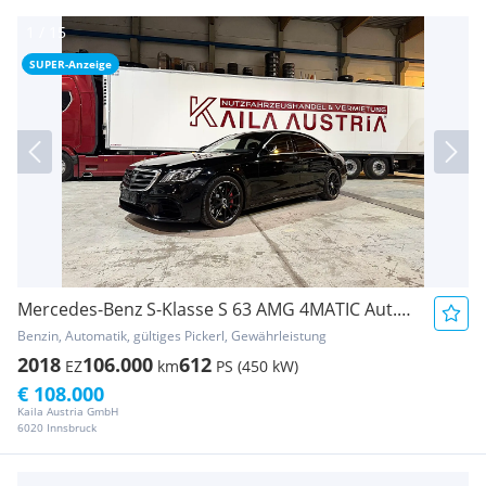
SUPER-Anzeige
Mercedes-Benz S-Klasse S 63 AMG 4MATIC Aut. Mercedes-Maybach
Benzin, Automatik, gültiges Pickerl, Gewährleistung
2018
106.000
612
EZ
km
PS (450 kW)
€ 108.000
Kaila Austria GmbH
6020 Innsbruck