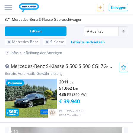
Einloggen
371 Mercedes-Benz S-Klasse Gebrauchtwagen
Filtern
Mercedes-Benz
S-Klasse
Filter zurücksetzen
Infos zur Reihung der Anzeigen
Mercedes-Benz S-Klasse S 500 S 500 CGI 7G-
TRONIC BRABUS | *NEUWERTIG*W...
Benzin, Automatik, Gewährleistung
2011
EZ
Premium
51.062
km
435
PS (320 kW)
€ 39.940
WERTWAGEN e.U.
8144 Tobelbad