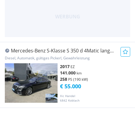
Mercedes-Benz S-Klasse S 350 d 4Matic lang
Aut.
Diesel, Automatik, gültiges Pickerl, Gewährleistung
2017
EZ
141.000
km
258
PS (190 kW)
€ 55.000
Ilic Handel
6842 Koblach