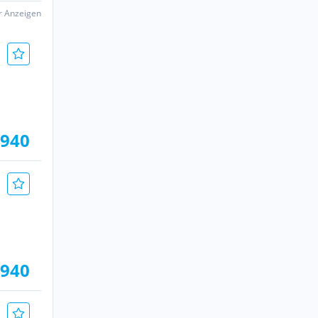
er Anzeigen
.940
.940