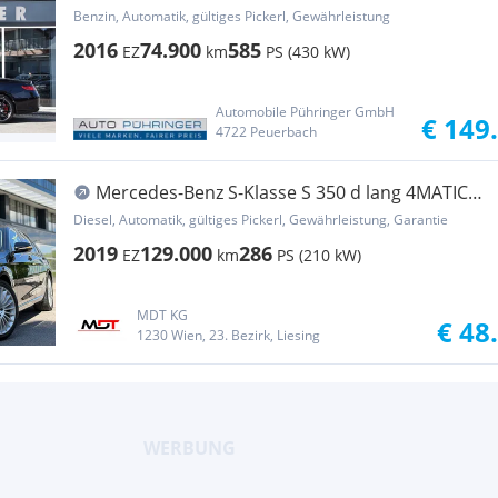
Cabrio Aut. *AMG Fahrerpaket*
Benzin, Automatik, gültiges Pickerl, Gewährleistung
2016
74.900
585
EZ
km
PS (430 kW)
Automobile Pühringer GmbH
€ 149
4722 Peuerbach
Mercedes-Benz S-Klasse S 350 d lang 4MATIC
Aut.
Diesel, Automatik, gültiges Pickerl, Gewährleistung, Garantie
2019
129.000
286
EZ
km
PS (210 kW)
MDT KG
€ 48
1230 Wien, 23. Bezirk, Liesing