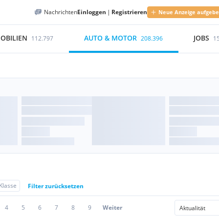
Nachrichten
Einloggen
|
Registrieren
Neue Anzeige aufgeb
OBILIEN
AUTO & MOTOR
JOBS
112.797
208.396
1
Klasse
Filter zurücksetzen
4
5
6
7
8
9
Weiter