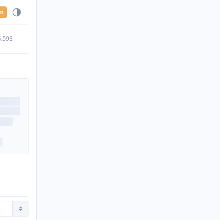
en
5.593