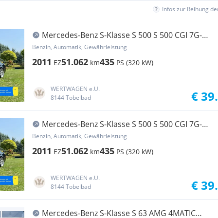
Infos zur Reihung d
Mercedes-Benz S-Klasse S 500 S 500 CGI 7G-
TRONIC BRABUS | *NEUWERTIG*W...
Benzin, Automatik, Gewährleistung
2011
51.062
435
EZ
km
PS (320 kW)
WERTWAGEN e.U.
€ 39
8144 Tobelbad
Mercedes-Benz S-Klasse S 500 S 500 CGI 7G-
TRONIC BRABUS | *NEUWERTIG*W...
Benzin, Automatik, Gewährleistung
2011
51.062
435
EZ
km
PS (320 kW)
WERTWAGEN e.U.
€ 39
8144 Tobelbad
Mercedes-Benz S-Klasse S 63 AMG 4MATIC