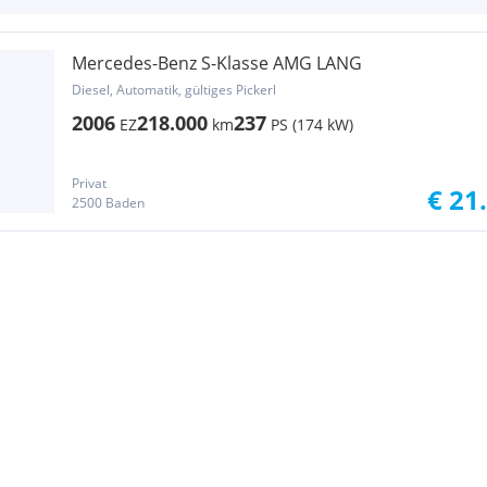
Mercedes-Benz S-Klasse AMG LANG
Diesel, Automatik, gültiges Pickerl
2006
218.000
237
EZ
km
PS (174 kW)
Privat
€ 21
2500 Baden