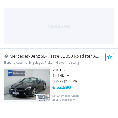
Mercedes-Benz SL-Klasse SL 350 Roadster Aut.
// VOLL // TOP GEPFLEGT!
Benzin, Automatik, gültiges Pickerl, Gewährleistung
2013
EZ
44.148
km
306
PS (225 kW)
€ 52.990
ST Automobile GmbH
2525 Günselsdorf