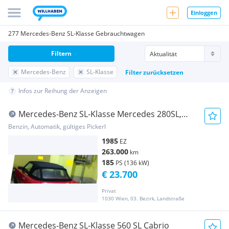
Einloggen
277 Mercedes-Benz SL-Klasse Gebrauchtwagen
Filtern
Mercedes-Benz
SL-Klasse
Filter zurücksetzen
Infos zur Reihung der Anzeigen
Mercedes-Benz SL-Klasse Mercedes 280SL,
1985, 1.Besitz, TOP Zustand
Benzin, Automatik, gültiges Pickerl
1985
EZ
263.000
km
185
PS (136 kW)
€ 23.700
Privat
1030 Wien, 03. Bezirk, Landstraße
Mercedes-Benz SL-Klasse 560 SL Cabrio