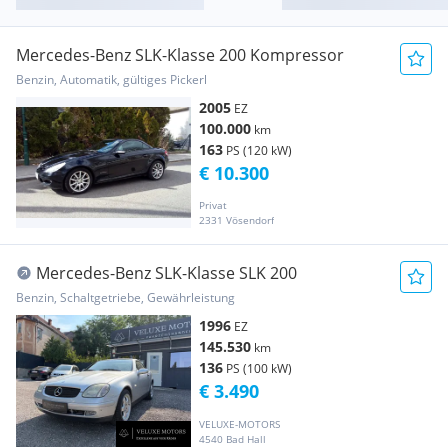
Mercedes-Benz SLK-Klasse 200 Kompressor
Benzin, Automatik, gültiges Pickerl
2005
EZ
100.000
km
163
PS (120 kW)
€ 10.300
Privat
2331 Vösendorf
Mercedes-Benz SLK-Klasse SLK 200
Benzin, Schaltgetriebe, Gewährleistung
1996
EZ
145.530
km
136
PS (100 kW)
€ 3.490
VELUXE-MOTORS
4540 Bad Hall