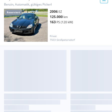
Kompressor 163 PS (120 kW)
Benzin, Automatik, gültiges Pickerl
2006
EZ
Reserviert
125.000
km
163
PS (120 kW)
Privat
7503 Großpetersdorf