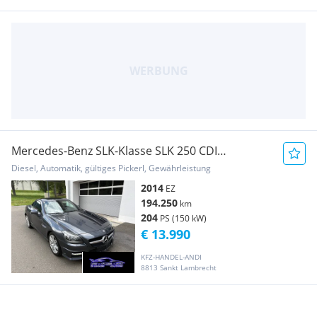
Mercedes-Benz SLK-Klasse SLK 250 CDI
BlueEfficiency DPF Aut.
Diesel, Automatik, gültiges Pickerl, Gewährleistung
2014
EZ
194.250
km
204
PS (150 kW)
€ 13.990
KFZ-HANDEL-ANDI
8813 Sankt Lambrecht