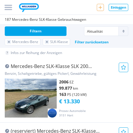
Einloggen
187 Mercedes-Benz SLK-Klasse Gebrauchtwagen
Filtern
Mercedes-Benz
SLK-Klasse
Filter zurücksetzen
Infos zur Reihung der Anzeigen
Mercedes-Benz SLK-Klasse SLK 200
Kompressor *wenig KM, AirScarf, Leder, ...
Benzin, Schaltgetriebe, gültiges Pickerl, Gewährleistung
2006
EZ
99.877
km
163
PS (120 kW)
€ 13.330
Prosev Automobile
3151 Hart
(reserviert) Mercedes-Benz SLK-Klasse