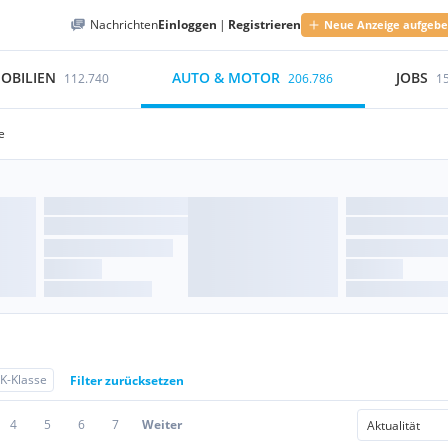
Nachrichten
Einloggen
|
Registrieren
Neue Anzeige aufgeb
OBILIEN
AUTO & MOTOR
JOBS
112.740
206.786
1
e
K-Klasse
Filter zurücksetzen
4
5
6
7
Weiter