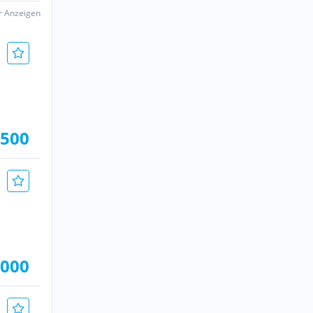
er Anzeigen
.500
.000