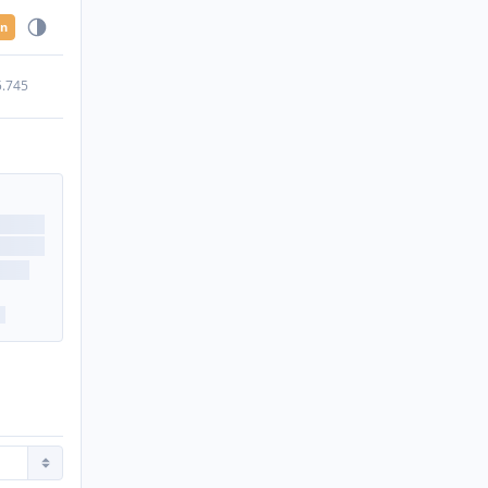
en
5.745