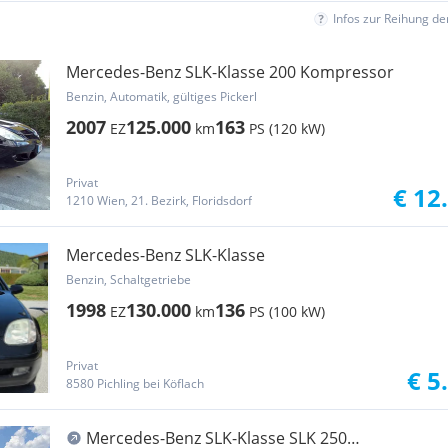
Infos zur Reihung d
Mercedes-Benz SLK-Klasse 200 Kompressor
Benzin, Automatik, gültiges Pickerl
2007
125.000
163
EZ
km
PS (120 kW)
Privat
€ 12
1210 Wien, 21. Bezirk, Floridsdorf
Mercedes-Benz SLK-Klasse
Benzin, Schaltgetriebe
1998
130.000
136
EZ
km
PS (100 kW)
Privat
€ 5
8580 Pichling bei Köflach
Mercedes-Benz SLK-Klasse SLK 250