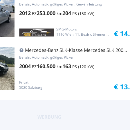
BlueEfficiency Aut. Roadster/Pickerl Ne...
Benzin, Automatik, gültiges Pickerl, Gewährleistung
2012
253.000
204
EZ
km
PS (150 kW)
SMG-Motors
€ 14
1110 Wien, 11. Bezirk, Simmering
Mercedes-Benz SLK-Klasse Mercedes SLK 200
Kompressor Aut. AMG Line
Benzin, Automatik, gültiges Pickerl
2004
160.500
163
EZ
km
PS (120 kW)
Privat
€ 13
5020 Salzburg