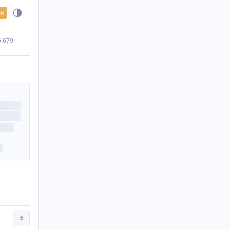
en
5.679