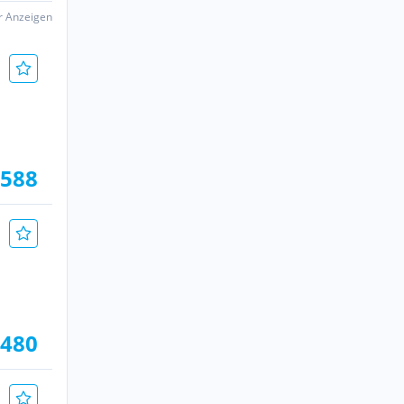
er Anzeigen
.588
.480