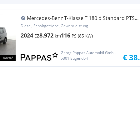
Mercedes-Benz T-Klasse T 180 d Standard PTS
Navi Cam SHZ LED AHK
Diesel, Schaltgetriebe, Gewährleistung
2024
8.972
116
EZ
km
PS (85 kW)
Georg Pappas Automobil GmbH - Eugendorf
€ 38
5301 Eugendorf