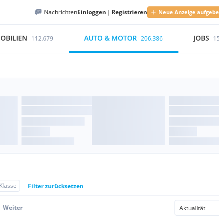
Nachrichten
Einloggen
|
Registrieren
Neue Anzeige aufgeb
OBILIEN
AUTO & MOTOR
JOBS
112.679
206.386
1
Klasse
Filter zurücksetzen
Weiter