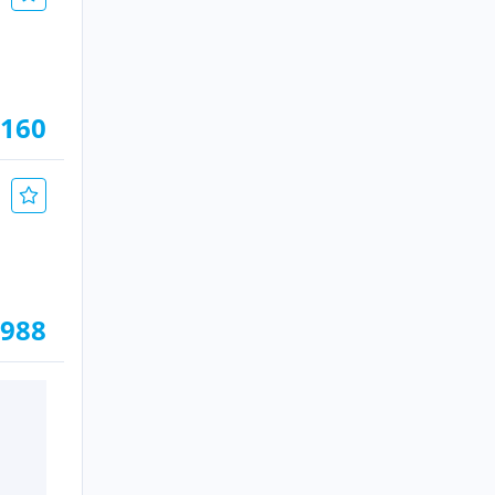
.160
.988