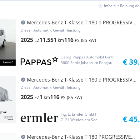
Infos zur Reihung d
Mercedes-Benz T-Klasse T 180 d PROGRESSIVE
Standard Aut. Navi PTS Cam
Diesel, Automatik, Gewährleistung
2025
11.551
116
EZ
km
PS (85 kW)
Georg Pappas Automobil GmbH - St. Johann in Pongau
€ 39
5600 Sankt Johann im Pongau
Mercedes-Benz T-Klasse T 180 d PROGRESSIVE
Standard Navi PTS DAB RKam
Diesel, Automatik, Gewährleistung
2025
1
116
EZ
km
PS (85 kW)
Ing. E. Ermler GmbH
€ 45
7121 Weiden am See
Mercedes-Benz T-Klasse T 180 PROGRESSIVE