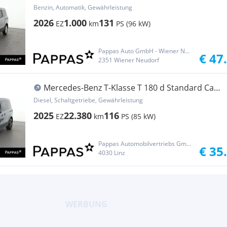
Lang Navi PTS Cam SHZ LED AHK
Benzin, Automatik, Gewährleistung
2026
1.000
131
EZ
km
PS (96 kW)
Pappas Auto GmbH - Wiener Neudorf
€ 47
2351 Wiener Neudorf
Mercedes-Benz T-Klasse T 180 d Standard Cam
SHZ LED
Diesel, Schaltgetriebe, Gewährleistung
2025
22.380
116
EZ
km
PS (85 kW)
Pappas Automobilvertriebs GmbH - Linz
€ 35
4030 Linz