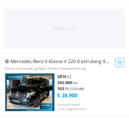
Mercedes-Benz V-Klasse V 220 d extralang 4
Matic Aut.
Diesel, Automatik, gültiges Pickerl, Gewährleistung
2016
EZ
342.000
km
163
PS (120 kW)
€ 28.900
Autoinsel GmbH
2103 Langenzersdorf