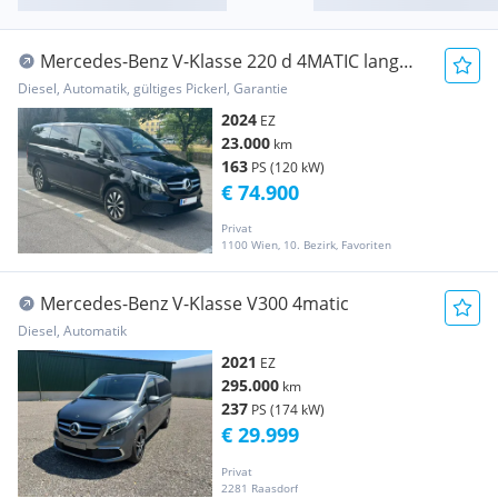
Mercedes-Benz V-Klasse 220 d 4MATIC lang
Avantgarde
Diesel, Automatik, gültiges Pickerl, Garantie
2024
EZ
23.000
km
163
PS (120 kW)
€ 74.900
Privat
1100 Wien, 10. Bezirk, Favoriten
Mercedes-Benz V-Klasse V300 4matic
Diesel, Automatik
2021
EZ
295.000
km
237
PS (174 kW)
€ 29.999
Privat
2281 Raasdorf