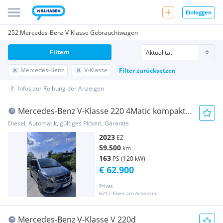
Einloggen
252 Mercedes-Benz V-Klasse Gebrauchtwagen
Filtern
Mercedes-Benz
V-Klasse
Filter zurücksetzen
Infos zur Reihung der Anzeigen
Mercedes-Benz V-Klasse 220 4Matic kompakt
*MwSt ausweisbar
Diesel, Automatik, gültiges Pickerl, Garantie
2023
EZ
59.500
km
163
PS (120 kW)
€ 62.900
Privat
6212 Eben am Achensee
Mercedes-Benz V-Klasse V 220d